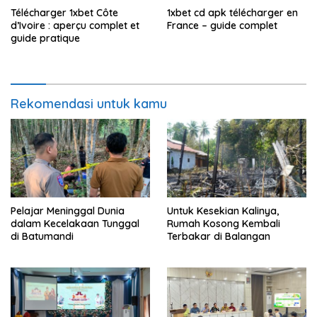
Télécharger 1xbet Côte
1xbet cd apk télécharger en
d’Ivoire : aperçu complet et
France – guide complet
guide pratique
Rekomendasi untuk kamu
Pelajar Meninggal Dunia
Untuk Kesekian Kalinya,
dalam Kecelakaan Tunggal
Rumah Kosong Kembali
di Batumandi
Terbakar di Balangan