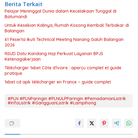
Berita Terkait
Pelajar Meninggal Dunia dalam Kecelakaan Tunggal di
Batumandi
Untuk Kesekian Kalinya, Rumah Kosong Kembali Terbakar di
Balangan
61 Peserta Ikuti Technical Meeting Nanang Galuh Balangan
2026
RSUD Datu Kandang Haji Perkuat Layanan BPJS
Ketenagakerjaan
Télécharger 1xbet Côte d’Ivoire : aperçu complet et guide
pratique
1xbet cd apk télécharger en France – guide complet
#PLN #PLNParingin #PLNULPParingin #PemadamanListrik
#InfoListrik #GangguanListrik #Lampihong