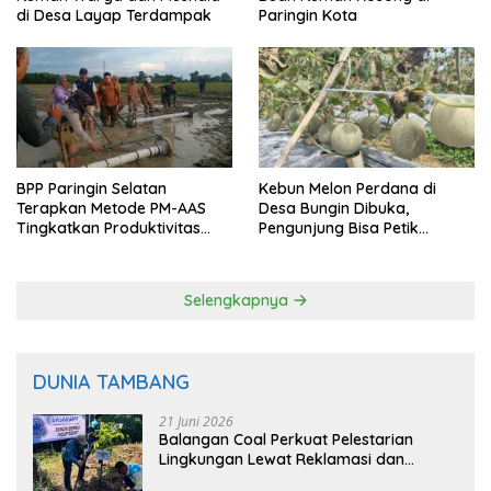
di Desa Layap Terdampak
Paringin Kota
BPP Paringin Selatan
Kebun Melon Perdana di
Terapkan Metode PM-AAS
Desa Bungin Dibuka,
Tingkatkan Produktivitas
Pengunjung Bisa Petik
Padi Balangan
Langsung dari Pohon
Selengkapnya
DUNIA TAMBANG
21 Juni 2026
Balangan Coal Perkuat Pelestarian
Lingkungan Lewat Reklamasi dan
BASARUAN