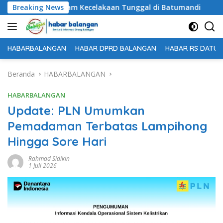
Langsung
al Dunia dalam Kecelakaan Tunggal di Batumandi
Breaking News
Untuk
ke
konten
HABARBALANGAN
HABAR DPRD BALANGAN
HABAR RS DATU 
Beranda
HABARBALANGAN
HABARBALANGAN
Update: PLN Umumkan
Pemadaman Terbatas Lampihong
Hingga Sore Hari
Rahmad Sidikin
1 Juli 2026