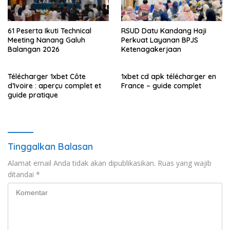
61 Peserta Ikuti Technical
RSUD Datu Kandang Haji
Meeting Nanang Galuh
Perkuat Layanan BPJS
Balangan 2026
Ketenagakerjaan
Télécharger 1xbet Côte
1xbet cd apk télécharger en
d’Ivoire : aperçu complet et
France – guide complet
guide pratique
Tinggalkan Balasan
Alamat email Anda tidak akan dipublikasikan.
Ruas yang wajib
ditandai
*