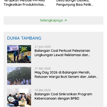
Terapkan Metode PM-AAS
Desa Bungin Dibuka,
Tingkatkan Produktivitas
Pengunjung Bisa Petik
Padi Balangan
Langsung dari Pohon
Selengkapnya
DUNIA TAMBANG
21 Juni 2026
Balangan Coal Perkuat Pelestarian
Lingkungan Lewat Reklamasi dan
BASARUAN
31 Mei 2026
May Day 2026 di Balangan Meriah,
Ratusan Warga Ikuti Senam dan Jalan
Sehat
10 Mei 2026
Balangan Coal Sinkronkan Program
Kebencanaan dengan BPBD