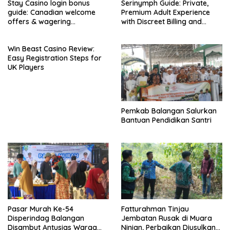
Stay Casino login bonus
Serinymph Guide: Private,
guide: Canadian welcome
Premium Adult Experience
offers & wagering
with Discreet Billing and
requirements
Mobile Access
Win Beast Casino Review:
Easy Registration Steps for
UK Players
Pemkab Balangan Salurkan
Bantuan Pendidikan Santri
Pasar Murah Ke-54
Fatturahman Tinjau
Disperindag Balangan
Jembatan Rusak di Muara
Disambut Antusias Warga
Ninian, Perbaikan Diusulkan