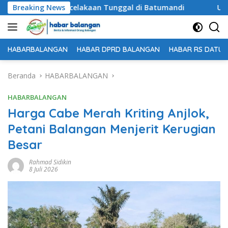
Langsung
ia dalam Kecelakaan Tunggal di Batumandi
Breaking News
Untuk Kese
ke
konten
HABARBALANGAN
HABAR DPRD BALANGAN
HABAR RS DATU 
Beranda
HABARBALANGAN
HABARBALANGAN
Harga Cabe Merah Kriting Anjlok,
Petani Balangan Menjerit Kerugian
Besar
Rahmad Sidikin
8 Juli 2026