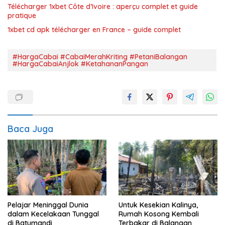
Télécharger 1xbet Côte d’Ivoire : aperçu complet et guide
pratique
1xbet cd apk télécharger en France – guide complet
#HargaCabai #CabaiMerahKriting #PetaniBalangan
#HargaCabaiAnjlok #KetahananPangan
Baca Juga
Pelajar Meninggal Dunia
Untuk Kesekian Kalinya,
dalam Kecelakaan Tunggal
Rumah Kosong Kembali
di Batumandi
Terbakar di Balangan