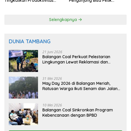
Tingkatkan Produktivitas
Pengunjung Bisa Petik
Padi Balangan
Langsung dari Pohon
Selengkapnya
DUNIA TAMBANG
21 Juni 2026
Balangan Coal Perkuat Pelestarian
Lingkungan Lewat Reklamasi dan
BASARUAN
31 Mei 2026
May Day 2026 di Balangan Meriah,
Ratusan Warga Ikuti Senam dan Jalan
Sehat
10 Mei 2026
Balangan Coal Sinkronkan Program
Kebencanaan dengan BPBD