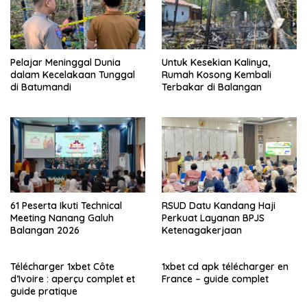
Pelajar Meninggal Dunia
Untuk Kesekian Kalinya,
dalam Kecelakaan Tunggal
Rumah Kosong Kembali
di Batumandi
Terbakar di Balangan
61 Peserta Ikuti Technical
RSUD Datu Kandang Haji
Meeting Nanang Galuh
Perkuat Layanan BPJS
Balangan 2026
Ketenagakerjaan
Télécharger 1xbet Côte
1xbet cd apk télécharger en
d’Ivoire : aperçu complet et
France – guide complet
guide pratique