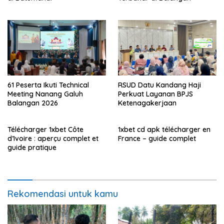
61 Peserta Ikuti Technical
RSUD Datu Kandang Haji
Meeting Nanang Galuh
Perkuat Layanan BPJS
Balangan 2026
Ketenagakerjaan
Télécharger 1xbet Côte
1xbet cd apk télécharger en
d’Ivoire : aperçu complet et
France – guide complet
guide pratique
Rekomendasi untuk kamu