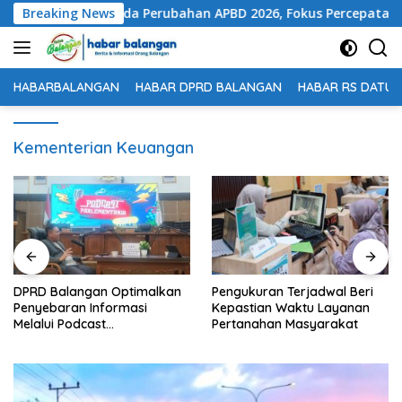
Langsung
etujuan Raperda Perubahan APBD 2026, Fokus Percepatan Reali
Breaking News
ke
konten
HABARBALANGAN
HABAR DPRD BALANGAN
HABAR RS DATU 
Kementerian Keuangan
DPRD Balangan Optimalkan
Pengukuran Terjadwal Beri
Penyebaran Informasi
Kepastian Waktu Layanan
Melalui Podcast
Pertanahan Masyarakat
Parlementaria