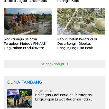
di Desa Layap Terdampak
Paringin Kota
BPP Paringin Selatan
Kebun Melon Perdana di
Terapkan Metode PM-AAS
Desa Bungin Dibuka,
Tingkatkan Produktivitas
Pengunjung Bisa Petik
Padi Balangan
Langsung dari Pohon
Selengkapnya
DUNIA TAMBANG
21 Juni 2026
Balangan Coal Perkuat Pelestarian
Lingkungan Lewat Reklamasi dan
BASARUAN