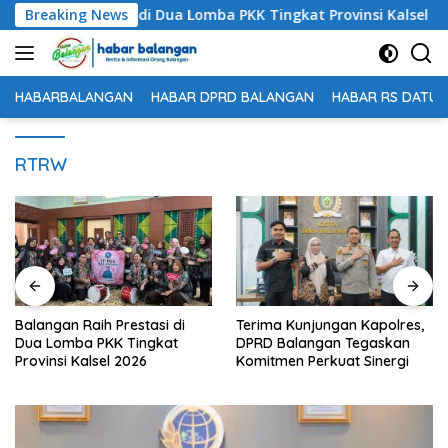
Langsung
 Raih Prestasi di Dua Lomba PKK Tingkat Provinsi Kalsel 2026
Breaking News
ke
konten
HABARBALANGAN
HABAR DPRD BALANGAN
HABAR RS DATU 
RTRW
Raih Prestasi di
Terima Kunjungan Kapolres,
Disporapa
ba PKK Tingkat
DPRD Balangan Tegaskan
Pokdarw
Kalsel 2026
Komitmen Perkuat Sinergi
Dasar Pe
Wisatawa