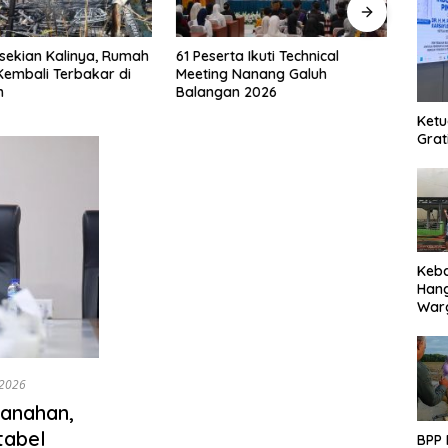
a Ikuti Technical
RSUD Datu Kandang Haji
 Nanang Galuh
Perkuat Layanan BPJS
n 2026
Ketenagakerjaan
Ketu
Grat
Keb
Han
Warg
Des
Ter
 2026
tanahan,
tabel
BPP 