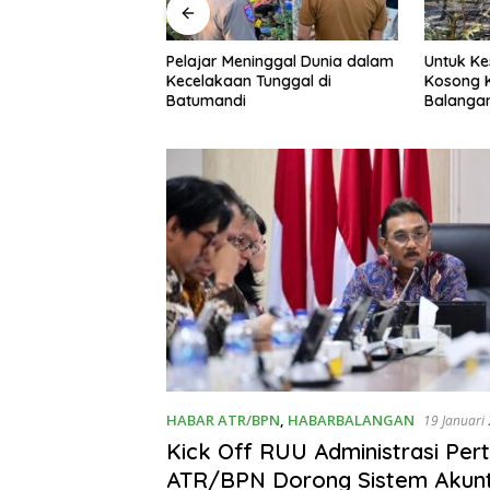
inggal Dunia dalam
Untuk Kesekian Kalinya, Rumah
61 Pesert
Tunggal di
Kosong Kembali Terbakar di
Meeting
Balangan
Balanga
HABAR ATR/BPN
,
HABARBALANGAN
19 Januari
Kick Off RUU Administrasi Per
ATR/BPN Dorong Sistem Akun