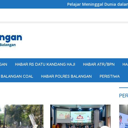
Pelajar Meninggal Dunia dalam Kec
GAN
HABAR RS DATU KANDANG HAJI
HABAR ATR/BPN
HA
 BALANGAN COAL
HABAR POLRES BALANGAN
PERISTIWA
PER
Téléc
: ape
prati