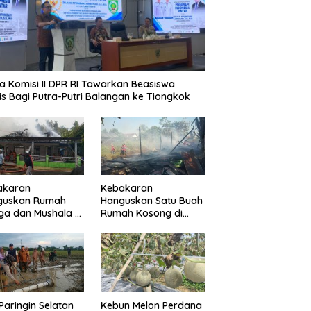
a Komisi II DPR RI Tawarkan Beasiswa
is Bagi Putra-Putri Balangan ke Tiongkok
akaran
Kebakaran
guskan Rumah
Hanguskan Satu Buah
a dan Mushala di
Rumah Kosong di
a Layap
Paringin Kota
dampak
Paringin Selatan
Kebun Melon Perdana