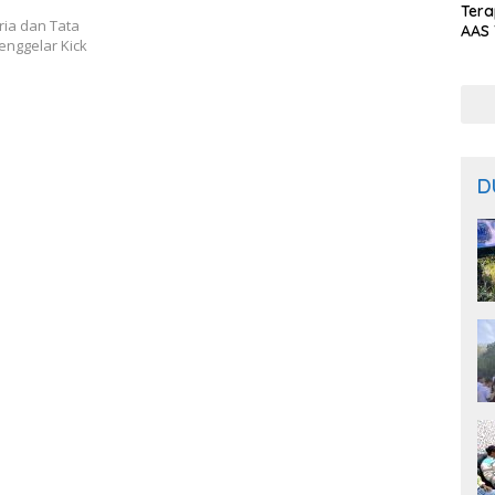
Ter
ria dan Tata
AAS 
nggelar Kick
Prod
Bal
D