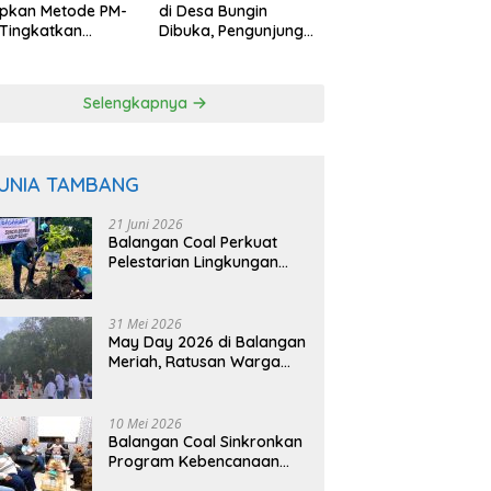
apkan Metode PM-
di Desa Bungin
Tingkatkan
Dibuka, Pengunjung
uktivitas Padi
Bisa Petik Langsung
angan
dari Pohon
Selengkapnya
UNIA TAMBANG
21 Juni 2026
Balangan Coal Perkuat
Pelestarian Lingkungan
Lewat Reklamasi dan
BASARUAN
31 Mei 2026
May Day 2026 di Balangan
Meriah, Ratusan Warga
Ikuti Senam dan Jalan
Sehat
10 Mei 2026
Balangan Coal Sinkronkan
Program Kebencanaan
dengan BPBD