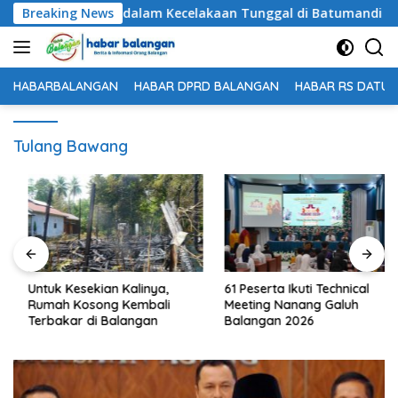
Langsung
Meninggal Dunia dalam Kecelakaan Tunggal di Batumandi
Breaking News
ke
konten
HABARBALANGAN
HABAR DPRD BALANGAN
HABAR RS DATU 
Tulang Bawang
Untuk Kesekian Kalinya,
61 Peserta Ikuti Technical
Rumah Kosong Kembali
Meeting Nanang Galuh
Terbakar di Balangan
Balangan 2026