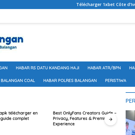
Télécharger 1xbet Côte d’Ivoire :
GAN
HABAR RS DATU KANDANG HAJI
HABAR ATR/BPN
HA
 BALANGAN COAL
HABAR POLRES BALANGAN
PERISTIWA
PER
 apk télécharger en
Best OnlyFans Creators Guide –
GRAN
 guide complet
Privacy, Features & Premium
CASİ
Experience