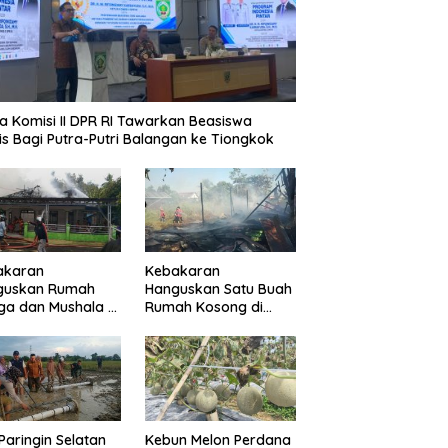
a Komisi II DPR RI Tawarkan Beasiswa
is Bagi Putra-Putri Balangan ke Tiongkok
akaran
Kebakaran
guskan Rumah
Hanguskan Satu Buah
a dan Mushala di
Rumah Kosong di
a Layap
Paringin Kota
dampak
Paringin Selatan
Kebun Melon Perdana