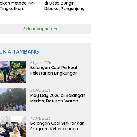
apkan Metode PM-
di Desa Bungin
Tingkatkan
Dibuka, Pengunjung
uktivitas Padi
Bisa Petik Langsung
angan
dari Pohon
Selengkapnya
UNIA TAMBANG
21 Juni 2026
Balangan Coal Perkuat
Pelestarian Lingkungan
Lewat Reklamasi dan
BASARUAN
31 Mei 2026
May Day 2026 di Balangan
Meriah, Ratusan Warga
Ikuti Senam dan Jalan
Sehat
10 Mei 2026
Balangan Coal Sinkronkan
Program Kebencanaan
dengan BPBD