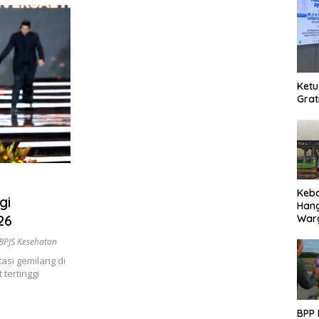
Ketu
Grat
Keb
gi
Han
26
Warg
Des
 BPJS Kesehatan
Ter
si gemilang di
 tertinggi
BPP 