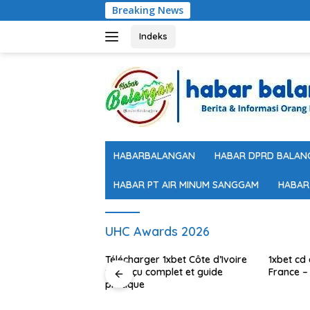
Langsung
Breaking News
ke
konten
Indeks
HABARBALANGAN
HABAR DPRD BALAN
HABAR PT AIR MINUM SANGGAM
HABAR
UHC Awards 2026
ать приложение
Télécharger 1xbet Côte d’Ivoire
1xbet cd
й конторы
: aperçu complet et guide
France –
pratique