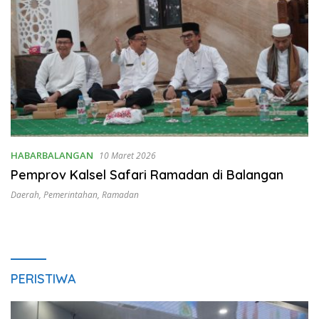
HABARBALANGAN
10 Maret 2026
Pemprov Kalsel Safari Ramadan di Balangan
Daerah
,
Pemerintahan
,
Ramadan
PERISTIWA