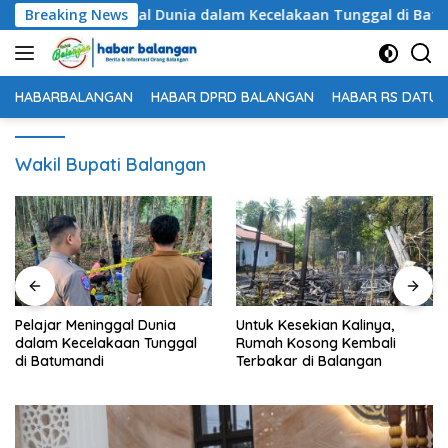
Langsung
Pelajar Meninggal Dunia dalam Kecelakaan Tunggal di Batuman
Breaking News
ke
konten
HABARBALANGAN
HABAR DPRD BALANGAN
HABAR RS DATU 
Wakil Bupati Balangan
Meninggal Dunia
Untuk Kesekian Kalinya,
61 Peserta
celakaan Tunggal
Rumah Kosong Kembali
Meeting 
andi
Terbakar di Balangan
Balangan