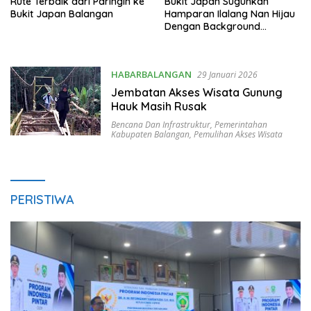
Rute Terbaik dari Paringin ke
Bukit Japan Suguhkan
Bukit Japan Balangan
Hamparan Ilalang Nan Hijau
Dengan Background
Pegunungan
HABARBALANGAN
29 Januari 2026
Jembatan Akses Wisata Gunung
Hauk Masih Rusak
Bencana Dan Infrastruktur
,
Pemerintahan
Kabupaten Balangan
,
Pemulihan Akses Wisata
PERISTIWA