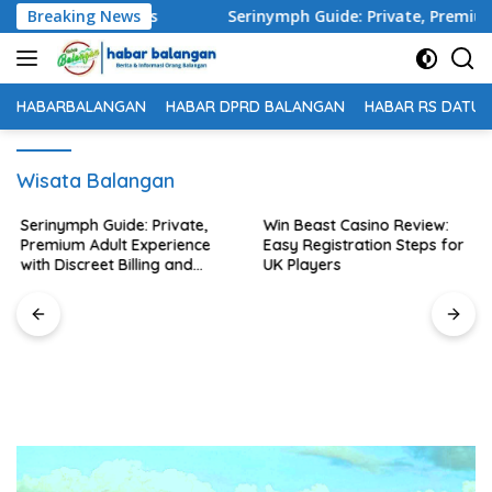
Langsung
ng requirements
Breaking News
Serinymph Guide: Private, Premium Adul
ke
konten
HABARBALANGAN
HABAR DPRD BALANGAN
HABAR RS DATU 
Wisata Balangan
Serinymph Guide: Private,
Win Beast Casino Review:
Premium Adult Experience
Easy Registration Steps for
with Discreet Billing and
UK Players
Mobile Access