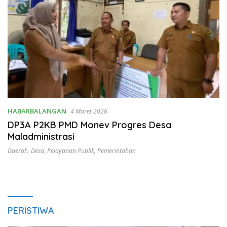
HABARBALANGAN
4 Maret 2026
DP3A P2KB PMD Monev Progres Desa
Maladministrasi
Daerah
,
Desa
,
Pelayanan Publik
,
Pemerintahan
PERISTIWA