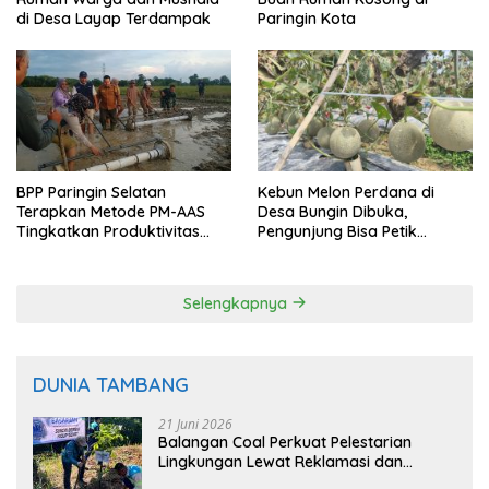
di Desa Layap Terdampak
Paringin Kota
BPP Paringin Selatan
Kebun Melon Perdana di
Terapkan Metode PM-AAS
Desa Bungin Dibuka,
Tingkatkan Produktivitas
Pengunjung Bisa Petik
Padi Balangan
Langsung dari Pohon
Selengkapnya
DUNIA TAMBANG
21 Juni 2026
Balangan Coal Perkuat Pelestarian
Lingkungan Lewat Reklamasi dan
BASARUAN