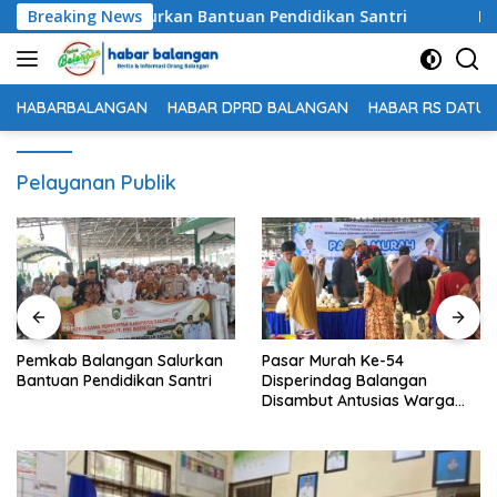
Langsung
 Balangan Salurkan Bantuan Pendidikan Santri
Breaking News
Pasar 
ke
konten
HABARBALANGAN
HABAR DPRD BALANGAN
HABAR RS DATU 
Pelayanan Publik
Balangan Salurkan
Pasar Murah Ke-54
Fatturahm
Pendidikan Santri
Disperindag Balangan
Jembatan
Disambut Antusias Warga
Ninian, P
Lamida
Masuk An