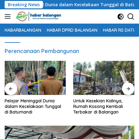
Langsung
lajar Meninggal Dunia dalam Kecelakaan Tunggal di Batumand
Breaking News
ke
konten
HABARBALANGAN
HABAR DPRD BALANGAN
HABAR RS DATU 
Perencanaan Pembangunan
Untuk Kesekian Kalinya,
61 Peserta Ikuti Technical
Rumah Kosong Kembali
Meeting Nanang Galuh
Terbakar di Balangan
Balangan 2026