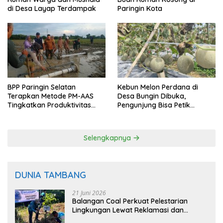
di Desa Layap Terdampak
Paringin Kota
BPP Paringin Selatan
Kebun Melon Perdana di
Terapkan Metode PM-AAS
Desa Bungin Dibuka,
Tingkatkan Produktivitas
Pengunjung Bisa Petik
Padi Balangan
Langsung dari Pohon
Selengkapnya
DUNIA TAMBANG
21 Juni 2026
Balangan Coal Perkuat Pelestarian
Lingkungan Lewat Reklamasi dan
BASARUAN