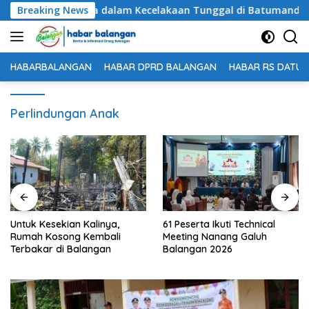
Langsung
 Meninggal Dunia dalam Kecelakaan Tunggal di Batumandi
Breaking News
ke
konten
HABARBALANGAN
HABAR DPRD BALANGAN
HABAR RS DATU 
Perlindungan Anak
Untuk Kesekian Kalinya,
61 Peserta Ikuti Technical
Rumah Kosong Kembali
Meeting Nanang Galuh
Terbakar di Balangan
Balangan 2026