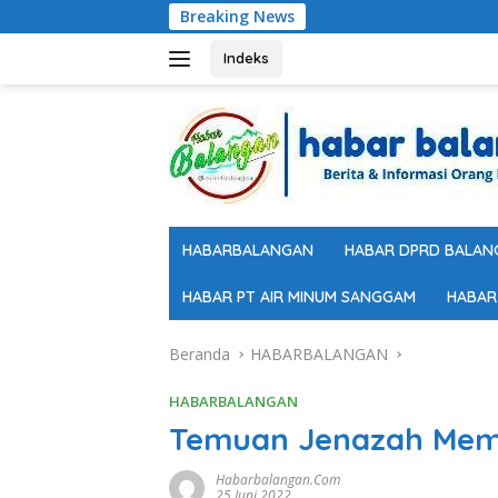
Langsung
Breaking News
ke
konten
Indeks
HABARBALANGAN
HABAR DPRD BALAN
HABAR PT AIR MINUM SANGGAM
HABAR
Beranda
HABARBALANGAN
HABARBALANGAN
Temuan Jenazah Me
Habarbalangan.com
25 Juni 2022