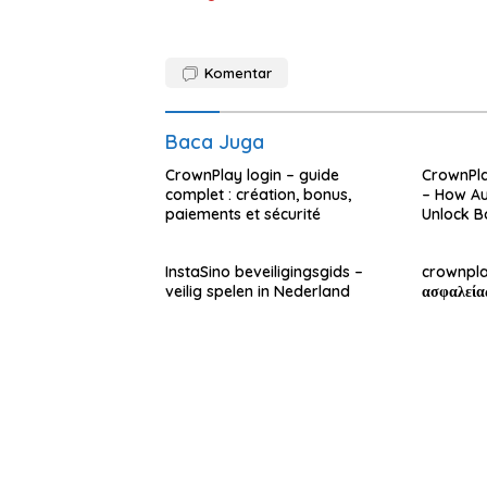
Komentar
Baca Juga
CrownPlay login – guide
CrownPl
complet : création, bonus,
– How Au
paiements et sécurité
Unlock B
InstaSino beveiligingsgids –
crownpla
veilig spelen in Nederland
ασφαλεία