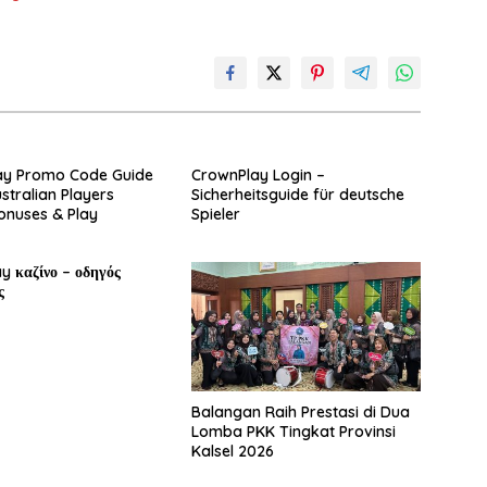
ay Promo Code Guide
CrownPlay Login –
stralian Players
Sicherheitsguide für deutsche
onuses & Play
Spieler
y καζίνο – οδηγός
ς
Balangan Raih Prestasi di Dua
Lomba PKK Tingkat Provinsi
Kalsel 2026