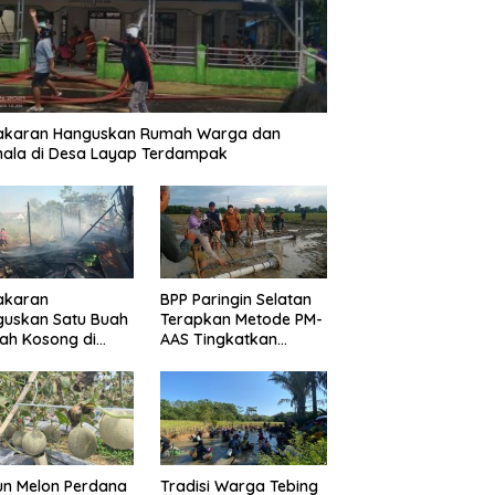
akaran Hanguskan Rumah Warga dan
ala di Desa Layap Terdampak
akaran
BPP Paringin Selatan
guskan Satu Buah
Terapkan Metode PM-
ah Kosong di
AAS Tingkatkan
ngin Kota
Produktivitas Padi
Balangan
un Melon Perdana
Tradisi Warga Tebing