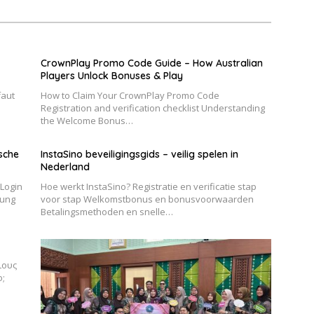
CrownPlay Promo Code Guide – How Australian
Players Unlock Bonuses & Play
faut
How to Claim Your CrownPlay Promo Code
Registration and verification checklist Understanding
the Welcome Bonus…
sche
InstaSino beveiligingsgids – veilig spelen in
Nederland
Login
Hoe werkt InstaSino? Registratie en verificatie stap
tung
voor stap Welkomstbonus en bonusvoorwaarden
Betalingsmethoden en snelle…
ιους
ο;