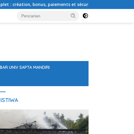
on, bonus, paiements et sécurité
CrownPlay Promo Code 
BAR UNIV SAPTA MANDIRI
ISTIWA