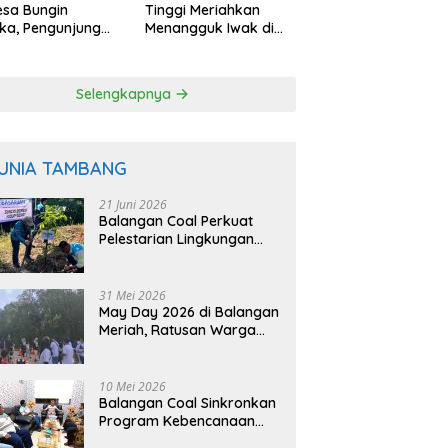
esa Bungin
Tinggi Meriahkan
ka, Pengunjung
Menangguk Iwak di
 Petik Langsung
Musim Kemarau
 Pohon
Selengkapnya
UNIA TAMBANG
21 Juni 2026
Balangan Coal Perkuat
Pelestarian Lingkungan
Lewat Reklamasi dan
BASARUAN
31 Mei 2026
May Day 2026 di Balangan
Meriah, Ratusan Warga
Ikuti Senam dan Jalan
Sehat
10 Mei 2026
Balangan Coal Sinkronkan
Program Kebencanaan
dengan BPBD