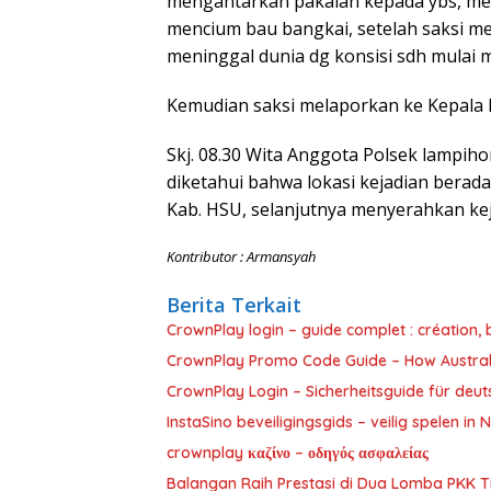
mengantarkan pakaian kepada ybs, me
mencium bau bangkai, setelah saksi m
meninggal dunia dg konsisi sdh mulai
Kemudian saksi melaporkan ke Kepala 
Skj. 08.30 Wita Anggota Polsek lampih
diketahui bahwa lokasi kejadian berada 
Kab. HSU, selanjutnya menyerahkan kej
Kontributor : Armansyah
Berita Terkait
CrownPlay login – guide complet : création, 
CrownPlay Promo Code Guide – How Australi
CrownPlay Login – Sicherheitsguide für deut
InstaSino beveiligingsgids – veilig spelen in
crownplay καζίνο – οδηγός ασφαλείας
Balangan Raih Prestasi di Dua Lomba PKK Ti