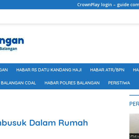
CrownPlay login – guide complet : créati
GAN
HABAR RS DATU KANDANG HAJI
HABAR ATR/BPN
HA
 BALANGAN COAL
HABAR POLRES BALANGAN
PERISTIWA
PER
mbusuk Dalam Rumah