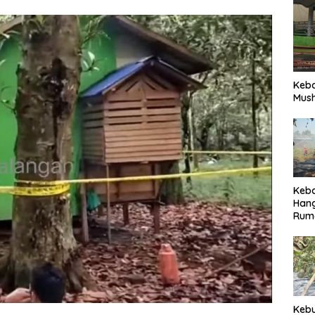
Keb
Mush
Keb
Han
Rum
Pari
Keb