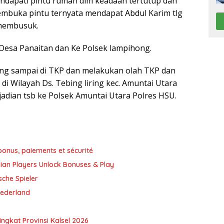
ndapati pintu rumah dlm keadaan tertutup dan
embuka pintu ternyata mendapat Abdul Karim tlg
 membusuk.
Desa Panaitan dan Ke Polsek lampihong.
ong sampai di TKP dan melakukan olah TKP dan
di Wilayah Ds. Tebing liring kec. Amuntai Utara
adian tsb ke Polsek Amuntai Utara Polres HSU.
bonus, paiements et sécurité
an Players Unlock Bonuses & Play
sche Spieler
 Nederland
ngkat Provinsi Kalsel 2026