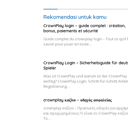
Rekomendasi untuk kamu
CrownPlay login – guide complet : création,
bonus, paiements et sécurité
Guide complet du crownplay login – Tout ce qu’il 
savoir pour jouer en toute…
CrownPlay Login – Sicherheitsguide für deut
Spieler
Was ist CrownPlay und warum ist der CrownPlay 
wichtig? CrownPlay Login: Schritt‑für‑Schritt Anlei
Registrierung…
crownplay καζίνο – οδηγός ασφαλείας
crownplay καζίνο – Πρακτικός οδηγός για αρχάρ
και προχωρημένους Τι είναι το CrownPlay καζίν
Το…