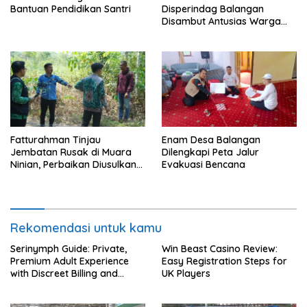
Bantuan Pendidikan Santri
Disperindag Balangan
Disambut Antusias Warga
Lamida
Fatturahman Tinjau
Enam Desa Balangan
Jembatan Rusak di Muara
Dilengkapi Peta Jalur
Ninian, Perbaikan Diusulkan
Evakuasi Bencana
Masuk Anggaran 2027
Rekomendasi untuk kamu
Serinymph Guide: Private,
Win Beast Casino Review:
Premium Adult Experience
Easy Registration Steps for
with Discreet Billing and
UK Players
Mobile Access