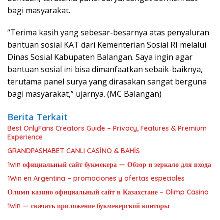
bagi masyarakat.
“Terima kasih yang sebesar-besarnya atas penyaluran
bantuan sosial KAT dari Kementerian Sosial RI melalui
Dinas Sosial Kabupaten Balangan. Saya ingin agar
bantuan sosial ini bisa dimanfaatkan sebaik-baiknya,
terutama panel surya yang dirasakan sangat berguna
bagi masyarakat,” ujarnya. (MC Balangan)
Berita Terkait
Best OnlyFans Creators Guide – Privacy, Features & Premium
Experience
GRANDPASHABET CANLI CASİNO & BAHİS
1win официальный сайт букмекера — Обзор и зеркало для входа
1Win en Argentina – promociones y ofertas especiales
Олимп казино официальный сайт в Казахстане – Olimp Casino
1win — скачать приложение букмекерской конторы