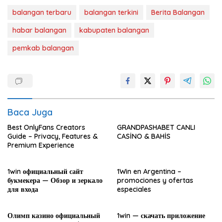
balangan terbaru
balangan terkini
Berita Balangan
habar balangan
kabupaten balangan
pemkab balangan
Baca Juga
Best OnlyFans Creators
GRANDPASHABET CANLI
Guide – Privacy, Features &
CASİNO & BAHİS
Premium Experience
1win официальный сайт
1Win en Argentina –
букмекера — Обзор и зеркало
promociones y ofertas
для входа
especiales
Олимп казино официальный
1win — скачать приложение