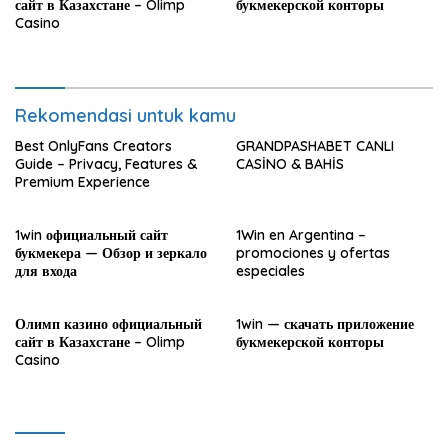
сайт в Казахстане – Olimp
букмекерской конторы
Casino
Rekomendasi untuk kamu
Best OnlyFans Creators
GRANDPASHABET CANLI
Guide – Privacy, Features &
CASİNO & BAHİS
Premium Experience
1win официальный сайт
1Win en Argentina –
букмекера — Обзор и зеркало
promociones y ofertas
для входа
especiales
Олимп казино официальный
1win — скачать приложение
сайт в Казахстане – Olimp
букмекерской конторы
Casino