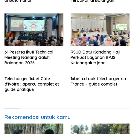
di Batumandi
Terbakar di Balangan
61 Peserta Ikuti Technical
RSUD Datu Kandang Haji
Meeting Nanang Galuh
Perkuat Layanan BPJS
Balangan 2026
Ketenagakerjaan
Télécharger 1xbet Côte
1xbet cd apk télécharger en
d’Ivoire : aperçu complet et
France – guide complet
guide pratique
Rekomendasi untuk kamu