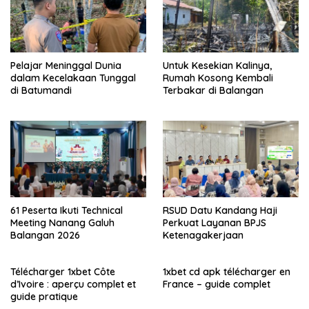
Pelajar Meninggal Dunia
Untuk Kesekian Kalinya,
dalam Kecelakaan Tunggal
Rumah Kosong Kembali
di Batumandi
Terbakar di Balangan
61 Peserta Ikuti Technical
RSUD Datu Kandang Haji
Meeting Nanang Galuh
Perkuat Layanan BPJS
Balangan 2026
Ketenagakerjaan
Télécharger 1xbet Côte
1xbet cd apk télécharger en
d’Ivoire : aperçu complet et
France – guide complet
guide pratique