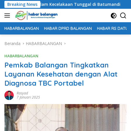
Langsung
gal Dunia dalam Kecelakaan Tunggal di Batumandi
Breaking News
Unt
ke
konten
HABARBALANGAN
HABAR DPRD BALANGAN
HABAR RS DATU 
Beranda
HABARBALANGAN
HABARBALANGAN
Pemkab Balangan Tingkatkan
Layanan Kesehatan dengan Alat
Diagnosa TBC Portabel
Rasyad
7 Januari 2025