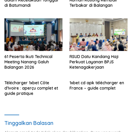
dalam Kecelakaan Tunggal
Rumah Kosong Kembali
di Batumandi
Terbakar di Balangan
61 Peserta Ikuti Technical
RSUD Datu Kandang Haji
Meeting Nanang Galuh
Perkuat Layanan BPJS
Balangan 2026
Ketenagakerjaan
Télécharger 1xbet Côte
1xbet cd apk télécharger en
d’Ivoire : aperçu complet et
France – guide complet
guide pratique
Tinggalkan Balasan