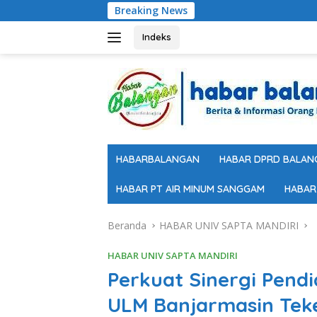
Langsung
Breaking News
Most Popular Only
ke
konten
Indeks
HABARBALANGAN
HABAR DPRD BALAN
HABAR PT AIR MINUM SANGGAM
HABAR
Beranda
HABAR UNIV SAPTA MANDIRI
HABAR UNIV SAPTA MANDIRI
Perkuat Sinergi Pend
ULM Banjarmasin Tek