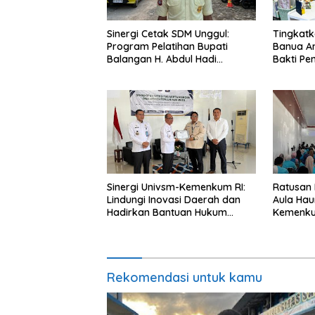
Sinergi Cetak SDM Unggul:
Tingkatk
Program Pelatihan Bupati
Banua A
Balangan H. Abdul Hadi
Bakti Pe
Berbuah Manis, 107 Warga
Gelontor
Terserap di Universitas Sapta
Warga B
Mandiri.
Sinergi Univsm-Kemenkum RI:
Ratusan 
Lindungi Inovasi Daerah dan
Aula Hau
Hadirkan Bantuan Hukum
Kemenkum
Gratis di 155 Desa Balangan
Sinergi S
Rekomendasi untuk kamu