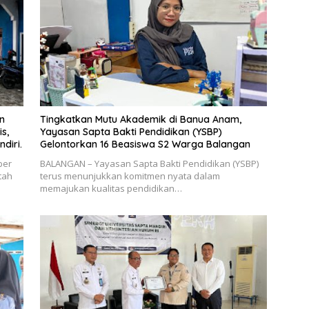
n
Tingkatkan Mutu Akademik di Banua Anam,
s,
Yayasan Sapta Bakti Pendidikan (YSBP)
diri.
Gelontorkan 16 Beasiswa S2 Warga Balangan
ber
BALANGAN – Yayasan Sapta Bakti Pendidikan (YSBP)
tah
terus menunjukkan komitmen nyata dalam
memajukan kualitas pendidikan…