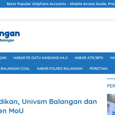
Fans Accounts – Mobile Access Guide, Privacy & Premium Exper
GAN
HABAR RS DATU KANDANG HAJI
HABAR ATR/BPN
HA
 BALANGAN COAL
HABAR POLRES BALANGAN
PERISTIWA
PER
idikan, Univsm Balangan dan
en MoU