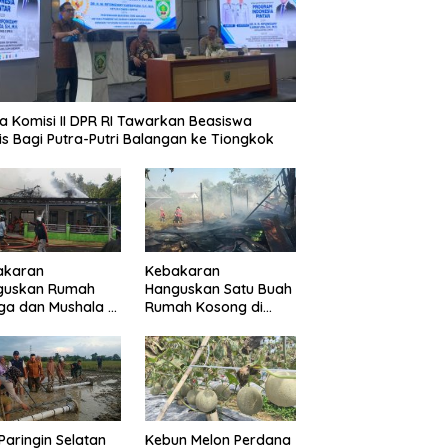
a Komisi II DPR RI Tawarkan Beasiswa
is Bagi Putra-Putri Balangan ke Tiongkok
akaran
Kebakaran
guskan Rumah
Hanguskan Satu Buah
a dan Mushala di
Rumah Kosong di
a Layap
Paringin Kota
dampak
Paringin Selatan
Kebun Melon Perdana