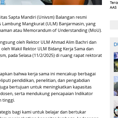
Ter
AAS 
Prod
itas Sapta Mandiri (Univsm) Balangan resmi
Bal
tas Lambung Mangkurat (ULM) Banjarmasin, yang
ahaman atau Memorandum of Understanding (MoU).
angsung oleh Rektor ULM Ahmad Alim Bachri dan
D
n oleh Wakil Rektor ULM Bidang Kerja Sama dan
m, pada Selasa (11/2/2025) di ruang rapat rektorat
pkan bahwa kerja sama ini mencakup berbagai
iputi pendidikan, penelitian, dan pengabdian
i juga bertujuan untuk meningkatkan kapasitas
dosen, serta mendukung pencapaian Indikator
 tinggi.
tegis bagi kami untuk belajar dan bertukar