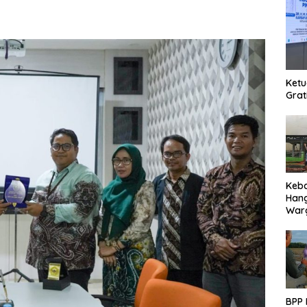
Ketu
Grat
Keb
Han
Warg
Des
Ter
BPP 