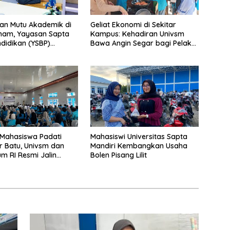
an Mutu Akademik di
Geliat Ekonomi di Sekitar
nam, Yayasan Sapta
Kampus: Kehadiran Univsm
ndidikan (YSBP)
Bawa Angin Segar bagi Pelaku
kan 16 Beasiswa S2
UMKM Balangan
alangan
Mahasiswa Padati
Mahasiswi Universitas Sapta
r Batu, Univsm dan
Mandiri Kembangkan Usaha
 RI Resmi Jalin
Bolen Pisang Lilit
trategis