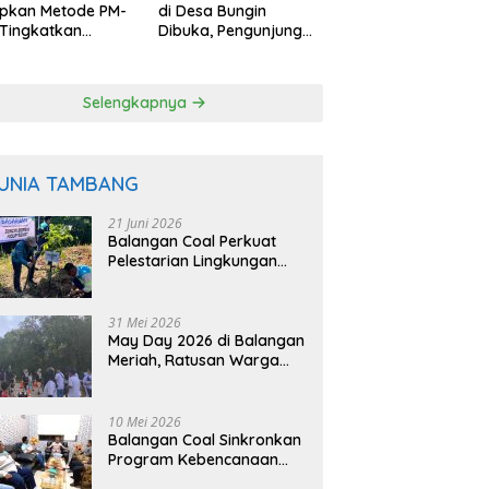
apkan Metode PM-
di Desa Bungin
Tingkatkan
Dibuka, Pengunjung
uktivitas Padi
Bisa Petik Langsung
angan
dari Pohon
Selengkapnya
UNIA TAMBANG
21 Juni 2026
Balangan Coal Perkuat
Pelestarian Lingkungan
Lewat Reklamasi dan
BASARUAN
31 Mei 2026
May Day 2026 di Balangan
Meriah, Ratusan Warga
Ikuti Senam dan Jalan
Sehat
10 Mei 2026
Balangan Coal Sinkronkan
Program Kebencanaan
dengan BPBD