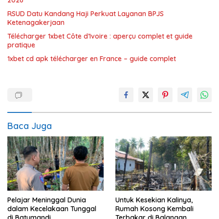
RSUD Datu Kandang Haji Perkuat Layanan BPJS
Ketenagakerjaan
Télécharger 1xbet Côte d’Ivoire : aperçu complet et guide
pratique
1xbet cd apk télécharger en France – guide complet
Baca Juga
Pelajar Meninggal Dunia
Untuk Kesekian Kalinya,
dalam Kecelakaan Tunggal
Rumah Kosong Kembali
di Batumandi
Terbakar di Balangan