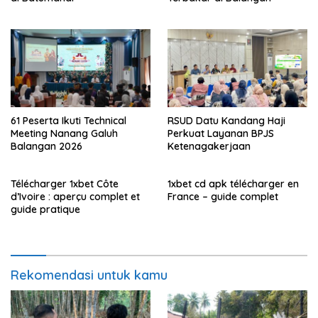
61 Peserta Ikuti Technical
RSUD Datu Kandang Haji
Meeting Nanang Galuh
Perkuat Layanan BPJS
Balangan 2026
Ketenagakerjaan
Télécharger 1xbet Côte
1xbet cd apk télécharger en
d’Ivoire : aperçu complet et
France – guide complet
guide pratique
Rekomendasi untuk kamu