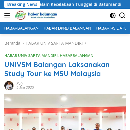
Langsung
ggal Dunia dalam Kecelakaan Tunggal di Batumandi
Breaking News
Un
ke
konten
HABARBALANGAN
HABAR DPRD BALANGAN
HABAR RS DATU 
Beranda
HABAR UNIV SAPTA MANDIRI
HABAR UNIV SAPTA MANDIRI
,
HABARBALANGAN
UNIVSM Balangan Laksanakan
Study Tour ke MSU Malaysia
Roly
9 Mei 2025