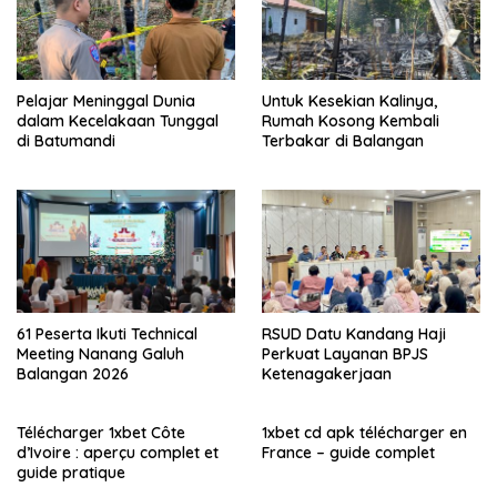
Pelajar Meninggal Dunia
Untuk Kesekian Kalinya,
dalam Kecelakaan Tunggal
Rumah Kosong Kembali
di Batumandi
Terbakar di Balangan
61 Peserta Ikuti Technical
RSUD Datu Kandang Haji
Meeting Nanang Galuh
Perkuat Layanan BPJS
Balangan 2026
Ketenagakerjaan
Télécharger 1xbet Côte
1xbet cd apk télécharger en
d’Ivoire : aperçu complet et
France – guide complet
guide pratique