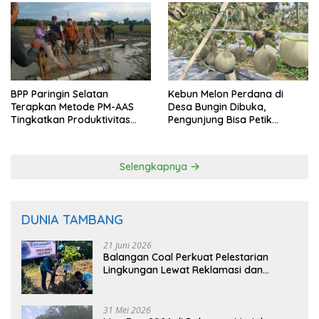
BPP Paringin Selatan
Kebun Melon Perdana di
Terapkan Metode PM-AAS
Desa Bungin Dibuka,
Tingkatkan Produktivitas
Pengunjung Bisa Petik
Padi Balangan
Langsung dari Pohon
Selengkapnya
DUNIA TAMBANG
21 Juni 2026
Balangan Coal Perkuat Pelestarian
Lingkungan Lewat Reklamasi dan
BASARUAN
31 Mei 2026