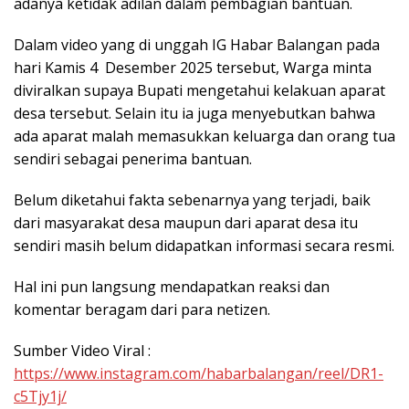
adanya ketidak adilan dalam pembagian bantuan.
Dalam video yang di unggah IG Habar Balangan pada
hari Kamis 4 Desember 2025 tersebut, Warga minta
diviralkan supaya Bupati mengetahui kelakuan aparat
desa tersebut. Selain itu ia juga menyebutkan bahwa
ada aparat malah memasukkan keluarga dan orang tua
sendiri sebagai penerima bantuan.
Belum diketahui fakta sebenarnya yang terjadi, baik
dari masyarakat desa maupun dari aparat desa itu
sendiri masih belum didapatkan informasi secara resmi.
Hal ini pun langsung mendapatkan reaksi dan
komentar beragam dari para netizen.
Sumber Video Viral :
https://www.instagram.com/habarbalangan/reel/DR1-
c5Tjy1j/