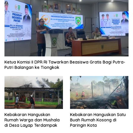
Ketua Komisi II DPR RI Tawarkan Beasiswa Gratis Bagi Putra-
Putri Balangan ke Tiongkok
Kebakaran Hanguskan
Kebakaran Hanguskan Satu
Rumah Warga dan Mushala
Buah Rumah Kosong di
di Desa Layap Terdampak
Paringin Kota