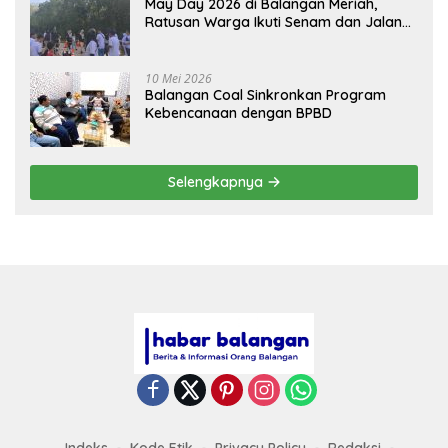
May Day 2026 di Balangan Meriah,
Ratusan Warga Ikuti Senam dan Jalan
Sehat
10 Mei 2026
Balangan Coal Sinkronkan Program
Kebencanaan dengan BPBD
Selengkapnya