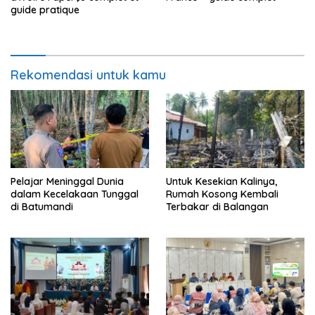
guide pratique
Rekomendasi untuk kamu
Pelajar Meninggal Dunia
Untuk Kesekian Kalinya,
dalam Kecelakaan Tunggal
Rumah Kosong Kembali
di Batumandi
Terbakar di Balangan