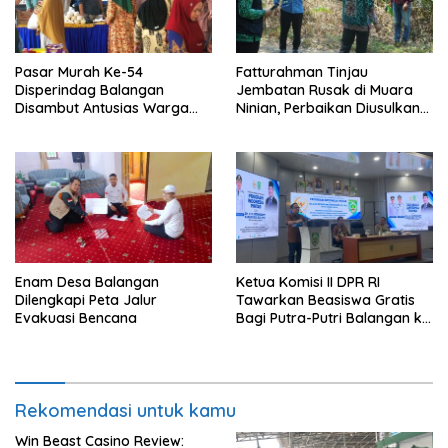
Pasar Murah Ke-54
Fatturahman Tinjau
Disperindag Balangan
Jembatan Rusak di Muara
Disambut Antusias Warga
Ninian, Perbaikan Diusulkan
Lamida
Masuk Anggaran 2027
Enam Desa Balangan
Ketua Komisi II DPR RI
Dilengkapi Peta Jalur
Tawarkan Beasiswa Gratis
Evakuasi Bencana
Bagi Putra-Putri Balangan ke
Tiongkok
Rekomendasi untuk kamu
Win Beast Casino Review: