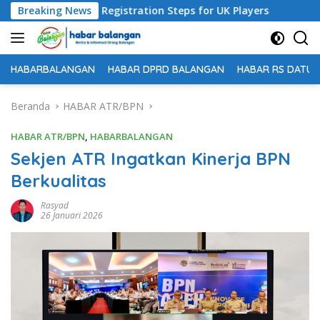
Langsung
view: Easy Registration Steps for UK Players
Breaking News
Pemkab Ba
ke
konten
HABARBALANGAN
HABAR DPRD BALANGAN
HABAR RS DATU 
Beranda
HABAR ATR/BPN
HABAR ATR/BPN
,
HABARBALANGAN
Sekjen ATR Ingatkan Kinerja BPN
Berkualitas
Rasyad
26 Januari 2026