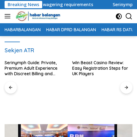
Langsung
welcome offers & wagering requirements
Breaking News
Serinymph Guide
ke
konten
HABARBALANGAN
HABAR DPRD BALANGAN
HABAR RS DATU 
Sekjen ATR
Serinymph Guide: Private,
Win Beast Casino Review:
Premium Adult Experience
Easy Registration Steps for
with Discreet Billing and
UK Players
Mobile Access