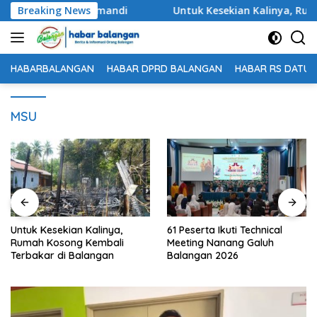
Langsung
Tunggal di Batumandi
Breaking News
Untuk Kesekian Kalinya, Rumah 
ke
konten
HABARBALANGAN
HABAR DPRD BALANGAN
HABAR RS DATU 
MSU
Untuk Kesekian Kalinya,
61 Peserta Ikuti Technical
Rumah Kosong Kembali
Meeting Nanang Galuh
Terbakar di Balangan
Balangan 2026