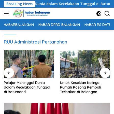
Langsung
lajar Meninggal Dunia dalam Kecelakaan Tunggal di Batumandi
Breaking News
ke
konten
HABARBALANGAN
HABAR DPRD BALANGAN
HABAR RS DATU 
RUU Administrasi Pertanahan
Untuk Kesekian Kalinya,
61 Peserta Ikuti Technical
Rumah Kosong Kembali
Meeting Nanang Galuh
Terbakar di Balangan
Balangan 2026