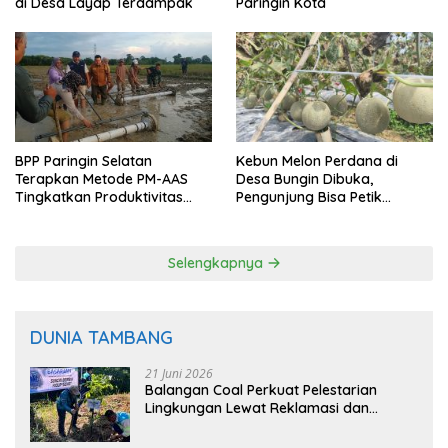
di Desa Layap Terdampak
Paringin Kota
BPP Paringin Selatan
Kebun Melon Perdana di
Terapkan Metode PM-AAS
Desa Bungin Dibuka,
Tingkatkan Produktivitas
Pengunjung Bisa Petik
Padi Balangan
Langsung dari Pohon
Selengkapnya
DUNIA TAMBANG
21 Juni 2026
Balangan Coal Perkuat Pelestarian
Lingkungan Lewat Reklamasi dan
BASARUAN