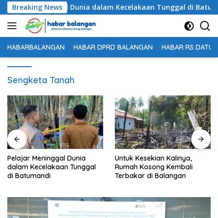
Langsung
lajar Meninggal Dunia dalam Kecelakaan Tunggal di Batumand
Breaking News
ke
konten
HABARBALANGAN
HABAR DPRD BALANGAN
HABAR RS DATU 
Sengketa Tanah
Untuk Kesekian Kalinya,
61 Peserta Ikuti Technical
Rumah Kosong Kembali
Meeting Nanang Galuh
Terbakar di Balangan
Balangan 2026