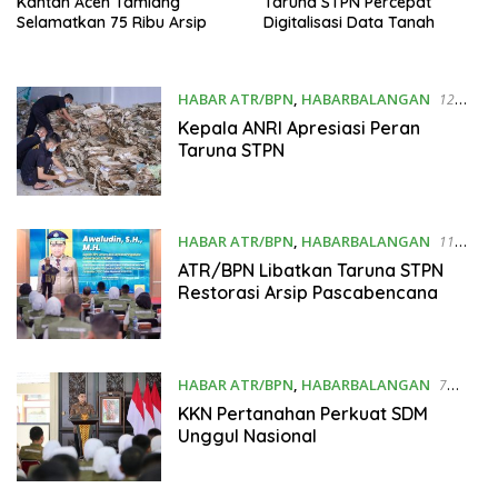
Kantah Aceh Tamiang
Taruna STPN Percepat
Selamatkan 75 Ribu Arsip
Digitalisasi Data Tanah
HABAR ATR/BPN
,
HABARBALANGAN
12
Maret 2026
Kepala ANRI Apresiasi Peran
Taruna STPN
HABAR ATR/BPN
,
HABARBALANGAN
11
Maret 2026
ATR/BPN Libatkan Taruna STPN
Restorasi Arsip Pascabencana
HABAR ATR/BPN
,
HABARBALANGAN
7
Maret 2026
KKN Pertanahan Perkuat SDM
Unggul Nasional