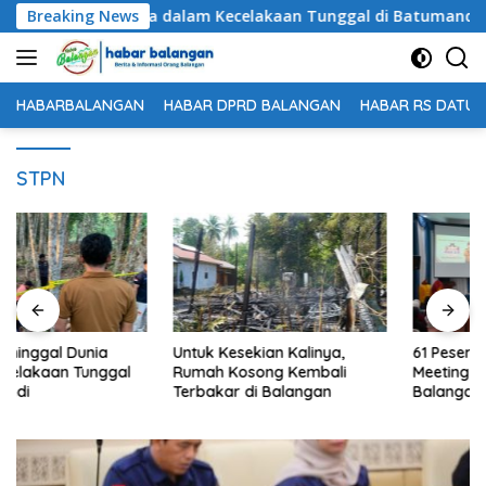
Langsung
Meninggal Dunia dalam Kecelakaan Tunggal di Batumandi
Breaking News
ke
konten
HABARBALANGAN
HABAR DPRD BALANGAN
HABAR RS DATU 
STPN
Untuk Kesekian Kalinya,
61 Peserta Ikuti Technical
Rumah Kosong Kembali
Meeting Nanang Galuh
Terbakar di Balangan
Balangan 2026