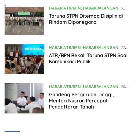
HABAR ATR/BPN
,
HABARBALANGAN
6
Maret 2026
Taruna STPN Ditempa Disiplin di
Rindam Diponegoro
HABAR ATR/BPN
,
HABARBALANGAN
27
Februari 2026
ATR/BPN Bekali Taruna STPN Soal
Komunikasi Publik
HABAR ATR/BPN
,
HABARBALANGAN
30
Januari 2026
Gandeng Perguruan Tinggi,
Menteri Nusron Percepat
Pendaftaran Tanah