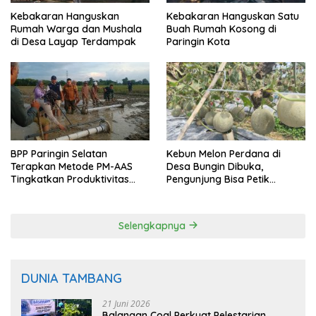
Kebakaran Hanguskan
Kebakaran Hanguskan Satu
Rumah Warga dan Mushala
Buah Rumah Kosong di
di Desa Layap Terdampak
Paringin Kota
BPP Paringin Selatan
Kebun Melon Perdana di
Terapkan Metode PM-AAS
Desa Bungin Dibuka,
Tingkatkan Produktivitas
Pengunjung Bisa Petik
Padi Balangan
Langsung dari Pohon
Selengkapnya
DUNIA TAMBANG
21 Juni 2026
Balangan Coal Perkuat Pelestarian