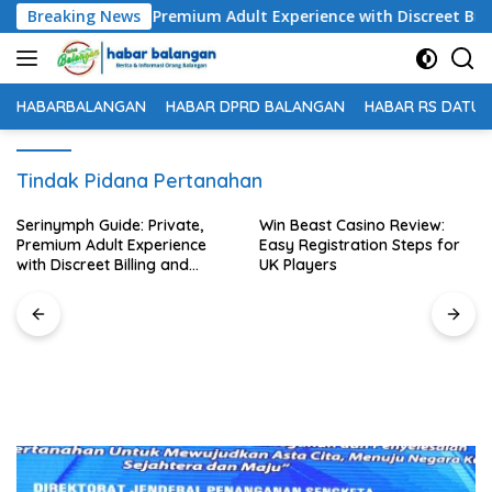
Langsung
Guide: Private, Premium Adult Experience with Discreet Billing 
Breaking News
ke
konten
HABARBALANGAN
HABAR DPRD BALANGAN
HABAR RS DATU 
Tindak Pidana Pertanahan
erinymph Guide: Private,
Win Beast Casino Review:
remium Adult Experience
Easy Registration Steps for
ith Discreet Billing and
UK Players
obile Access
Pe
Ba