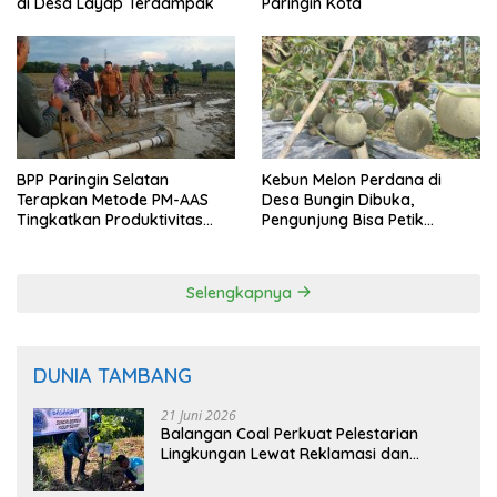
di Desa Layap Terdampak
Paringin Kota
BPP Paringin Selatan
Kebun Melon Perdana di
Terapkan Metode PM-AAS
Desa Bungin Dibuka,
Tingkatkan Produktivitas
Pengunjung Bisa Petik
Padi Balangan
Langsung dari Pohon
Selengkapnya
DUNIA TAMBANG
21 Juni 2026
Balangan Coal Perkuat Pelestarian
Lingkungan Lewat Reklamasi dan
BASARUAN