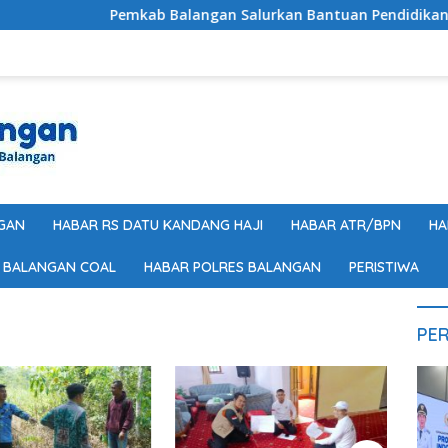
Pemkab Balangan Salurkan Bantuan Pendidikan Santri
GAN
HABAR RS DATU KANDANG HAJI
HABAR ATR/BPN
HA
 BALANGAN COAL
HABAR POLRES BALANGAN
PERISTIWA
PER