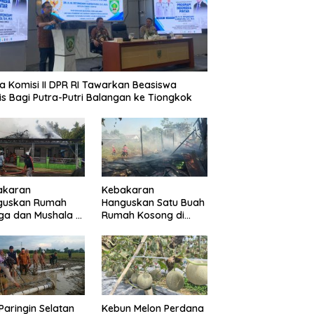
Pemkab Balangan Serahkan
B
 Komisi II DPR RI
Beasiswa PIP dan Program
L
rkan Beasiswa Gratis
1.000 Sarjana
K
Putra-Putri Balangan ke
gkok
a Komisi II DPR RI Tawarkan Beasiswa
is Bagi Putra-Putri Balangan ke Tiongkok
akaran
Kebakaran
guskan Rumah
Hanguskan Satu Buah
a dan Mushala di
Rumah Kosong di
a Layap
Paringin Kota
dampak
Paringin Selatan
Kebun Melon Perdana