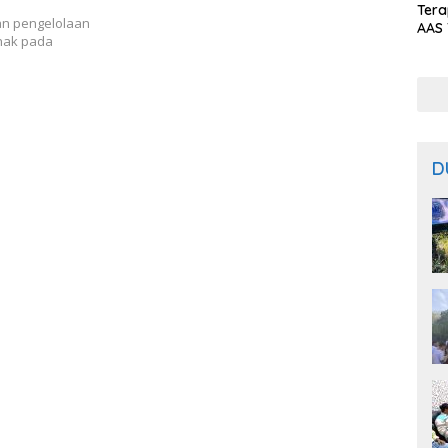
Ter
an pengelolaan
AAS 
hak pada
Prod
Bal
D