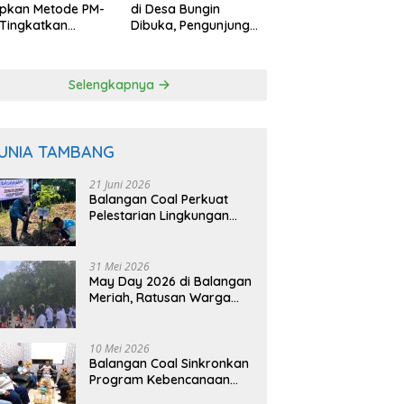
apkan Metode PM-
di Desa Bungin
Tingkatkan
Dibuka, Pengunjung
uktivitas Padi
Bisa Petik Langsung
angan
dari Pohon
Selengkapnya
UNIA TAMBANG
21 Juni 2026
Balangan Coal Perkuat
Pelestarian Lingkungan
Lewat Reklamasi dan
BASARUAN
31 Mei 2026
May Day 2026 di Balangan
Meriah, Ratusan Warga
Ikuti Senam dan Jalan
Sehat
10 Mei 2026
Balangan Coal Sinkronkan
Program Kebencanaan
dengan BPBD