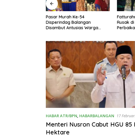
angan Salurkan
Pasar Murah Ke-54
Fattura
didikan Santri
Disperindag Balangan
Rusak di
Disambut Antusias Warga
Perbaika
Lamida
Anggara
HABAR ATR/BPN
,
HABARBALANGAN
17 Februar
Menteri Nusron Cabut HGU 85 
Hektare