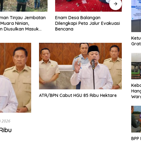
hman Tinjau Jembatan
Enam Desa Balangan
Ketua
 Muara Ninian,
Dilengkapi Peta Jalur Evakuasi
Tawa
n Diusulkan Masuk
Bencana
Bagi 
n 2027
Tion
Ketu
Grat
Keb
Han
ATR/BPN Cabut HGU 85 Ribu Hektare
Warg
Des
Ter
i 2026
Ribu
BPP 