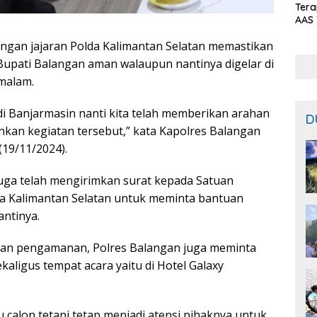
Ter
AAS 
Prod
angan jajaran Polda Kalimantan Selatan memastikan
Bal
Bupati Balangan aman walaupun nantinya digelar di
malam.
i Banjarmasin nanti kita telah memberikan arahan
D
an kegiatan tersebut,” kata Kapolres Balangan
(19/11/2024).
uga telah mengirimkan surat kepada Satuan
da Kalimantan Selatan untuk meminta bantuan
ntinya.
tuan pengamanan, Polres Balangan juga meminta
aligus tempat acara yaitu di Hotel Galaxy
 calon tetapi tetap menjadi atensi pihaknya untuk