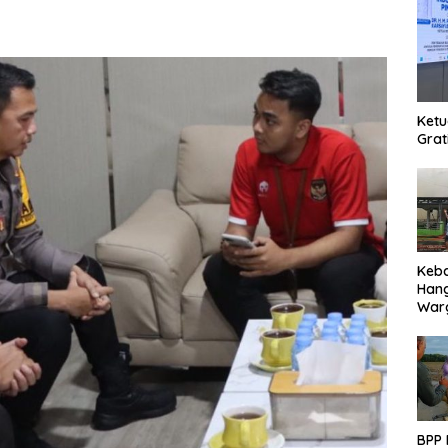
Ketu
Grat
Keb
Han
Warg
Des
Ter
BPP 