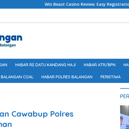
Win Beast Casino Review: Easy Registration Steps for UK Pla
GAN
HABAR RS DATU KANDANG HAJI
HABAR ATR/BPN
HA
 BALANGAN COAL
HABAR POLRES BALANGAN
PERISTIWA
PER
an Cawabup Polres
man