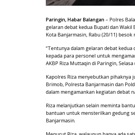
Paringin, Habar Balangan
– Polres Bal
gelaran debat kedua Bupati dan Wakil 
Kota Banjarmasin, Rabu (20/11) besok 
“Tentunya dalam gelaran debat kedua d
kepada para personel untuk mengamank
AKBP Riza Muttaqin di Paringin, Selasa 
Kapolres Riza menyebutkan pihaknya j
Brimob, Polresta Banjarmasin dan Pol
dalam mengamankan kegiatan debat na
Riza melanjutkan selain meminta ban
bantuan untuk mensterilkan gedung sek
Banjarmasin.
Menurut Riza, walaupun hanya ada satu