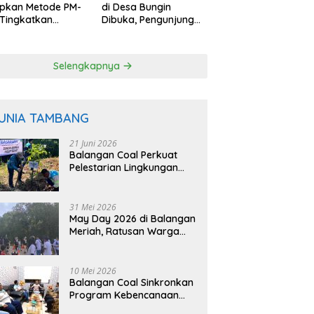
apkan Metode PM-
di Desa Bungin
Tingkatkan
Dibuka, Pengunjung
uktivitas Padi
Bisa Petik Langsung
angan
dari Pohon
Selengkapnya
UNIA TAMBANG
21 Juni 2026
Balangan Coal Perkuat
Pelestarian Lingkungan
Lewat Reklamasi dan
BASARUAN
31 Mei 2026
May Day 2026 di Balangan
Meriah, Ratusan Warga
Ikuti Senam dan Jalan
Sehat
10 Mei 2026
Balangan Coal Sinkronkan
Program Kebencanaan
dengan BPBD