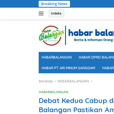
Langsung
Breaking News
ke
konten
Indeks
HABARBALANGAN
HABAR DPRD BALAN
HABAR PT AIR MINUM SANGGAM
HABAR
Beranda
HABARBALANGAN
HABARBALANGAN
Debat Kedua Cabup d
Balangan Pastikan A