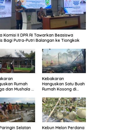
a Komisi II DPR RI Tawarkan Beasiswa
is Bagi Putra-Putri Balangan ke Tiongkok
akaran
Kebakaran
guskan Rumah
Hanguskan Satu Buah
a dan Mushala di
Rumah Kosong di
a Layap
Paringin Kota
dampak
Paringin Selatan
Kebun Melon Perdana