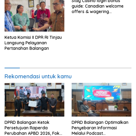
Stay Casino login bonus
guide: Canadian welcome
offers & wagering
requirements
Ketua Komisi II DPR RI Tinjau
Langsung Pelayanan
Pertanahan Balangan
Rekomendasi untuk kamu
DPRD Balangan Ketok
DPRD Balangan Optimalkan
Persetujuan Raperda
Penyebaran Informasi
Perubahan APBD 2026, Fokus
Melalui Podcast