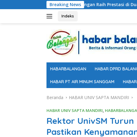
Langsung
Balangan Raih Prestasi di Dua Lomba PKK Tingk
Breaking News
ke
konten
Indeks
HABARBALANGAN
HABAR DPRD BALAN
HABAR PT AIR MINUM SANGGAM
HABAR
Beranda
HABAR UNIV SAPTA MANDIRI
HABAR UNIV SAPTA MANDIRI
,
HABARBALANG
Rektor UnivSM Turun 
Pastikan Kenyamana