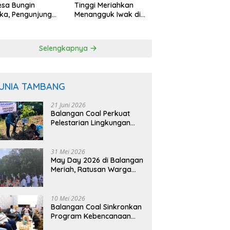
esa Bungin
Tinggi Meriahkan
ka, Pengunjung
Menangguk Iwak di
 Petik Langsung
Musim Kemarau
 Pohon
Selengkapnya
UNIA TAMBANG
21 Juni 2026
Balangan Coal Perkuat
Pelestarian Lingkungan
Lewat Reklamasi dan
BASARUAN
31 Mei 2026
May Day 2026 di Balangan
Meriah, Ratusan Warga
Ikuti Senam dan Jalan
Sehat
10 Mei 2026
Balangan Coal Sinkronkan
Program Kebencanaan
dengan BPBD