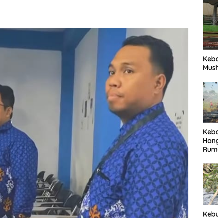
Keb
Mush
Keb
Han
Rum
Pari
Keb