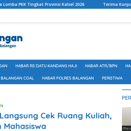
at Provinsi Kalsel 2026
Terima Kunjungan Kapolres, D
GAN
HABAR RS DATU KANDANG HAJI
HABAR ATR/BPN
HA
 BALANGAN COAL
HABAR POLRES BALANGAN
PERISTIWA
PER
AN
Langsung Cek Ruang Kuliah,
n Mahasiswa