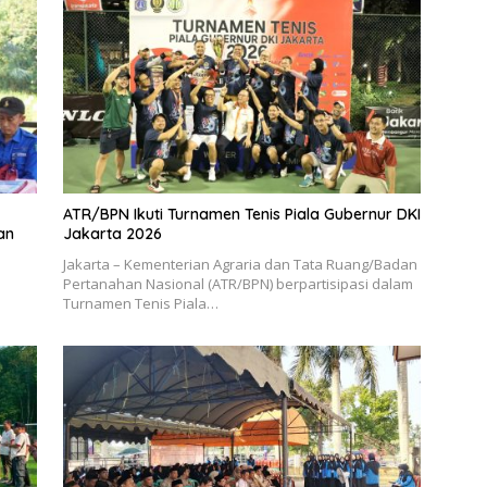
ATR/BPN Ikuti Turnamen Tenis Piala Gubernur DKI
an
Jakarta 2026
Jakarta – Kementerian Agraria dan Tata Ruang/Badan
Pertanahan Nasional (ATR/BPN) berpartisipasi dalam
Turnamen Tenis Piala…