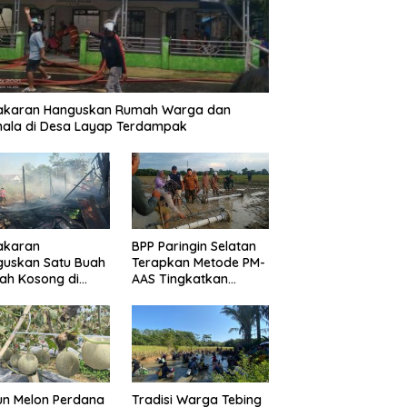
akaran Hanguskan Rumah Warga dan
ala di Desa Layap Terdampak
akaran
BPP Paringin Selatan
guskan Satu Buah
Terapkan Metode PM-
ah Kosong di
AAS Tingkatkan
ngin Kota
Produktivitas Padi
Balangan
un Melon Perdana
Tradisi Warga Tebing