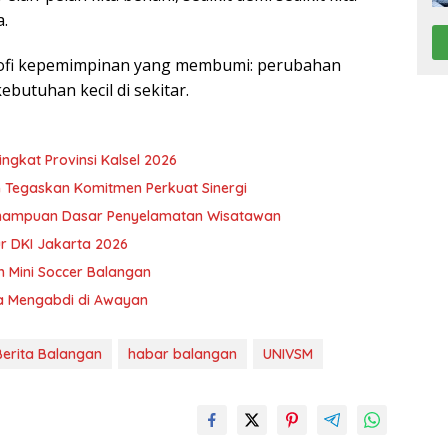
.
osofi kepemimpinan yang membumi: perubahan
butuhan kecil di sekitar.
ngkat Provinsi Kalsel 2026
 Tegaskan Komitmen Perkuat Sinergi
emampuan Dasar Penyelamatan Wisatawan
ur DKI Jakarta 2026
n Mini Soccer Balangan
a Mengabdi di Awayan
Berita Balangan
habar balangan
UNIVSM