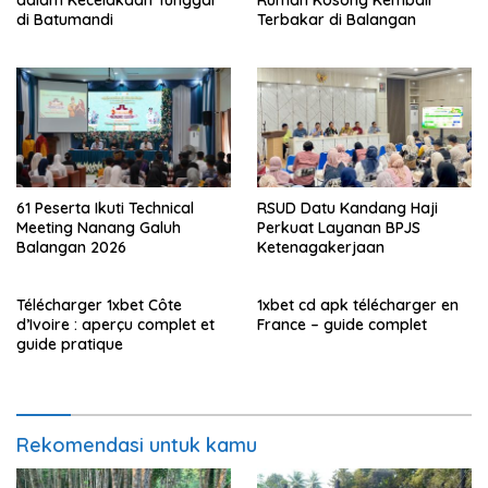
di Batumandi
Terbakar di Balangan
61 Peserta Ikuti Technical
RSUD Datu Kandang Haji
Meeting Nanang Galuh
Perkuat Layanan BPJS
Balangan 2026
Ketenagakerjaan
Télécharger 1xbet Côte
1xbet cd apk télécharger en
d’Ivoire : aperçu complet et
France – guide complet
guide pratique
Rekomendasi untuk kamu