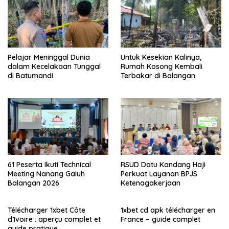
Pelajar Meninggal Dunia
Untuk Kesekian Kalinya,
dalam Kecelakaan Tunggal
Rumah Kosong Kembali
di Batumandi
Terbakar di Balangan
61 Peserta Ikuti Technical
RSUD Datu Kandang Haji
Meeting Nanang Galuh
Perkuat Layanan BPJS
Balangan 2026
Ketenagakerjaan
Télécharger 1xbet Côte
1xbet cd apk télécharger en
d’Ivoire : aperçu complet et
France – guide complet
guide pratique