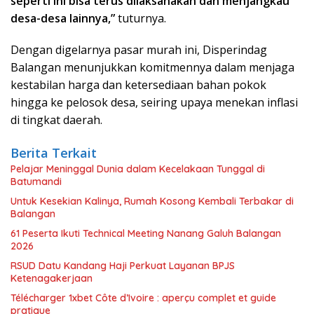
seperti ini bisa terus dilaksanakan dan menjangkau
desa-desa lainnya,”
tuturnya.
Dengan digelarnya pasar murah ini, Disperindag
Balangan menunjukkan komitmennya dalam menjaga
kestabilan harga dan ketersediaan bahan pokok
hingga ke pelosok desa, seiring upaya menekan inflasi
di tingkat daerah.
Berita Terkait
Pelajar Meninggal Dunia dalam Kecelakaan Tunggal di
Batumandi
Untuk Kesekian Kalinya, Rumah Kosong Kembali Terbakar di
Balangan
61 Peserta Ikuti Technical Meeting Nanang Galuh Balangan
2026
RSUD Datu Kandang Haji Perkuat Layanan BPJS
Ketenagakerjaan
Télécharger 1xbet Côte d’Ivoire : aperçu complet et guide
pratique