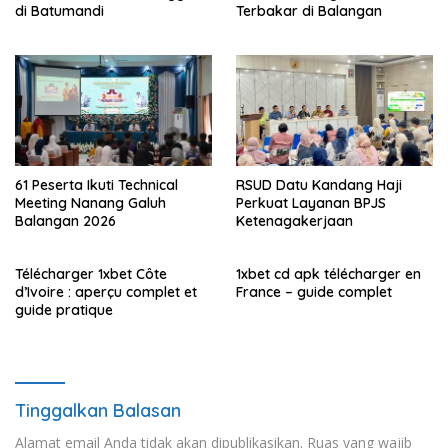
di Batumandi
Terbakar di Balangan
61 Peserta Ikuti Technical
RSUD Datu Kandang Haji
Meeting Nanang Galuh
Perkuat Layanan BPJS
Balangan 2026
Ketenagakerjaan
Télécharger 1xbet Côte
1xbet cd apk télécharger en
d’Ivoire : aperçu complet et
France – guide complet
guide pratique
Tinggalkan Balasan
Alamat email Anda tidak akan dipublikasikan.
Ruas yang wajib