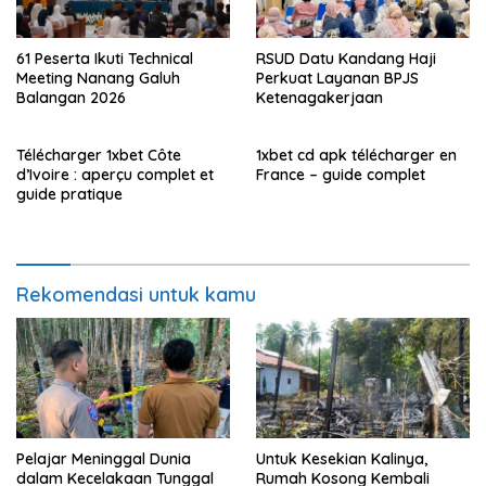
61 Peserta Ikuti Technical
RSUD Datu Kandang Haji
Meeting Nanang Galuh
Perkuat Layanan BPJS
Balangan 2026
Ketenagakerjaan
Télécharger 1xbet Côte
1xbet cd apk télécharger en
d’Ivoire : aperçu complet et
France – guide complet
guide pratique
Rekomendasi untuk kamu
Pelajar Meninggal Dunia
Untuk Kesekian Kalinya,
dalam Kecelakaan Tunggal
Rumah Kosong Kembali