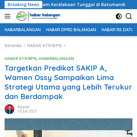
Langsung
ggal Dunia dalam Kecelakaan Tunggal di Batumandi
Breaking News
Un
ke
konten
HABARBALANGAN
HABAR DPRD BALANGAN
HABAR RS DATU 
Beranda
HABAR ATR/BPN
HABAR ATR/BPN
,
HABARBALANGAN
Targetkan Predikat SAKIP A,
Wamen Ossy Sampaikan Lima
Strategi Utama yang Lebih Terukur
dan Berdampak
Rasyad
19 Juli 2025