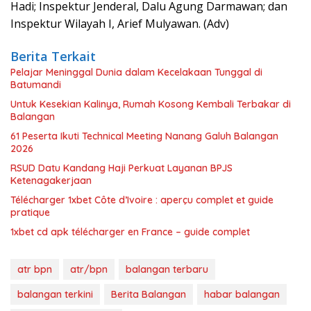
Hadi; Inspektur Jenderal, Dalu Agung Darmawan; dan
Inspektur Wilayah I, Arief Mulyawan. (Adv)
Berita Terkait
Pelajar Meninggal Dunia dalam Kecelakaan Tunggal di
Batumandi
Untuk Kesekian Kalinya, Rumah Kosong Kembali Terbakar di
Balangan
61 Peserta Ikuti Technical Meeting Nanang Galuh Balangan
2026
RSUD Datu Kandang Haji Perkuat Layanan BPJS
Ketenagakerjaan
Télécharger 1xbet Côte d’Ivoire : aperçu complet et guide
pratique
1xbet cd apk télécharger en France – guide complet
atr bpn
atr/bpn
balangan terbaru
balangan terkini
Berita Balangan
habar balangan