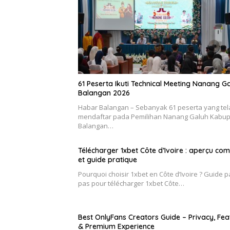
61 Peserta Ikuti Technical Meeting Nanang G
Balangan 2026
Habar Balangan – Sebanyak 61 peserta yang tel
mendaftar pada Pemilihan Nanang Galuh Kabu
Balangan…
Télécharger 1xbet Côte d’Ivoire : aperçu com
et guide pratique
Pourquoi choisir 1xbet en Côte d’Ivoire ? Guide p
pas pour télécharger 1xbet Côte…
Best OnlyFans Creators Guide – Privacy, Fea
& Premium Experience