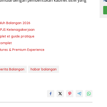
dimulai dengan pembentukan kabinet BEM yang
Galuh Balangan 2026
BPJS Ketenagakerjaan
plet et guide pratique
 complet
atures & Premium Experience
Berita Balangan
habar balangan