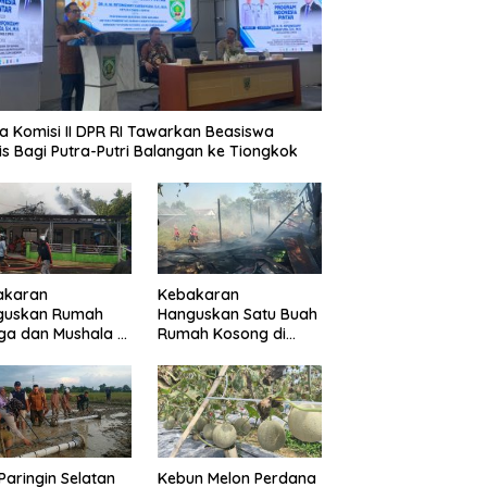
a Komisi II DPR RI Tawarkan Beasiswa
is Bagi Putra-Putri Balangan ke Tiongkok
akaran
Kebakaran
guskan Rumah
Hanguskan Satu Buah
a dan Mushala di
Rumah Kosong di
a Layap
Paringin Kota
dampak
Paringin Selatan
Kebun Melon Perdana