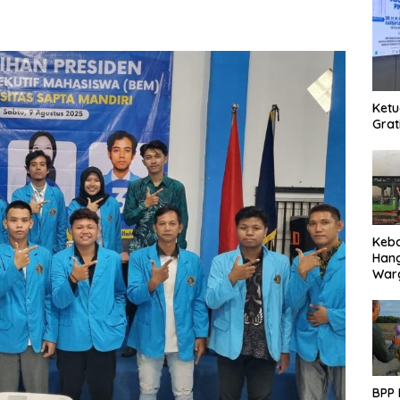
Ketu
Grat
Keb
Han
Warg
Des
Ter
BPP 