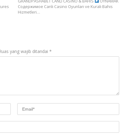
GRANDPASHABET CANLI CASİNO & BAHİS
OYNAMAK
tures
Содержимое Canlı Casino Oyunları ve Kuralı Bahis
Hizmetleri…
Ruas yang wajib ditandai
*