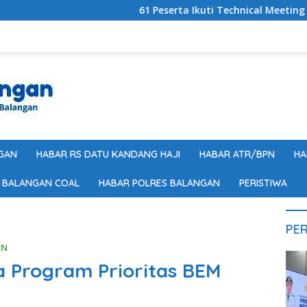
61 Peserta Ikuti Technical Meeting Nanang Gal
GAN
HABAR RS DATU KANDANG HAJI
HABAR ATR/BPN
HA
 BALANGAN COAL
HABAR POLRES BALANGAN
PERISTIWA
PER
AN
a Program Prioritas BEM