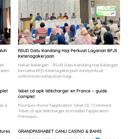
aluh
RSUD Datu Kandang Haji Perkuat Layanan BPJS
Ketenagakerjaan
ah
Habar Balangan – RSUD Datu Kandang Haji Balangan
paten
bersama BPJS Ketenagakerjaan memperkuat
sinkronisasi pelayanan bagi…
plet
1xbet cd apk télécharger en France – guide
complet
as à
Pourquoi choisir l’application 1xbet CD ? Comment
1xbet cd apk télécharger et installer l’application
Prérequis…
tures
GRANDPASHABET CANLI CASİNO & BAHİS