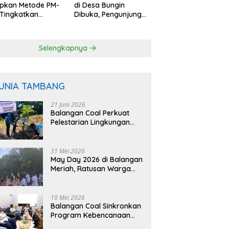
apkan Metode PM-
di Desa Bungin
Tingkatkan
Dibuka, Pengunjung
uktivitas Padi
Bisa Petik Langsung
angan
dari Pohon
Selengkapnya
UNIA TAMBANG
21 Juni 2026
Balangan Coal Perkuat
Pelestarian Lingkungan
Lewat Reklamasi dan
BASARUAN
31 Mei 2026
May Day 2026 di Balangan
Meriah, Ratusan Warga
Ikuti Senam dan Jalan
Sehat
10 Mei 2026
Balangan Coal Sinkronkan
Program Kebencanaan
dengan BPBD