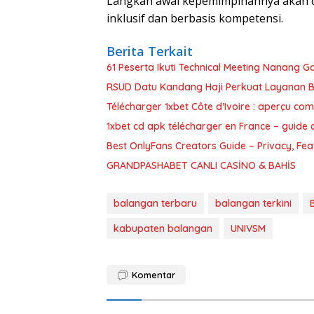
Langkah awal kepemimpinannya akan 
inklusif dan berbasis kompetensi.
Berita Terkait
61 Peserta Ikuti Technical Meeting Nanang 
RSUD Datu Kandang Haji Perkuat Layanan 
Télécharger 1xbet Côte d’Ivoire : aperçu com
1xbet cd apk télécharger en France – guide
Best OnlyFans Creators Guide – Privacy, Fe
GRANDPASHABET CANLI CASİNO & BAHİS
balangan terbaru
balangan terkini
kabupaten balangan
UNIVSM
Komentar