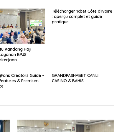
Télécharger 1xbet Côte d’Ivoire
: aperçu complet et guide
pratique
tu Kandang Haji
Layanan BPJS
akerjaan
yFans Creators Guide –
GRANDPASHABET CANLI
 Features & Premium
CASİNO & BAHİS
ce