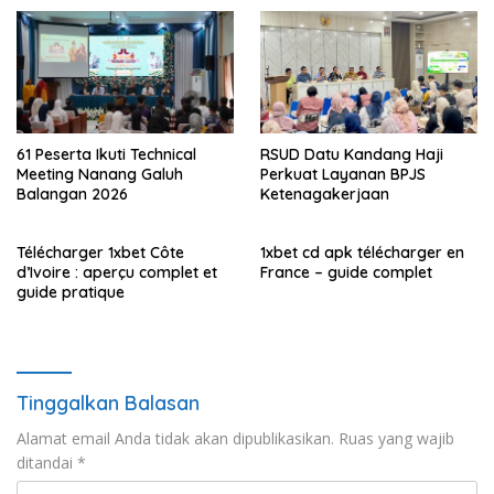
61 Peserta Ikuti Technical
RSUD Datu Kandang Haji
Meeting Nanang Galuh
Perkuat Layanan BPJS
Balangan 2026
Ketenagakerjaan
Télécharger 1xbet Côte
1xbet cd apk télécharger en
d’Ivoire : aperçu complet et
France – guide complet
guide pratique
Tinggalkan Balasan
Alamat email Anda tidak akan dipublikasikan.
Ruas yang wajib
ditandai
*