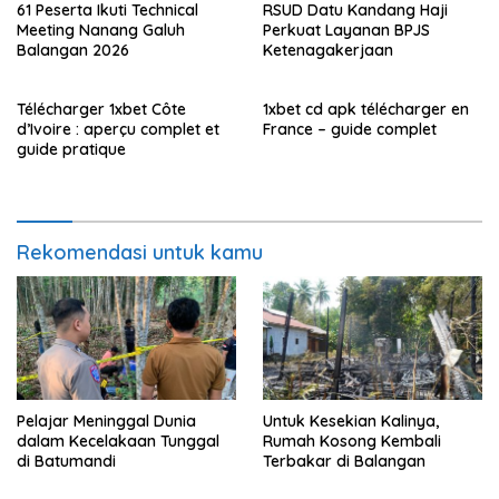
61 Peserta Ikuti Technical
RSUD Datu Kandang Haji
Meeting Nanang Galuh
Perkuat Layanan BPJS
Balangan 2026
Ketenagakerjaan
Télécharger 1xbet Côte
1xbet cd apk télécharger en
d’Ivoire : aperçu complet et
France – guide complet
guide pratique
Rekomendasi untuk kamu
Pelajar Meninggal Dunia
Untuk Kesekian Kalinya,
dalam Kecelakaan Tunggal
Rumah Kosong Kembali
di Batumandi
Terbakar di Balangan