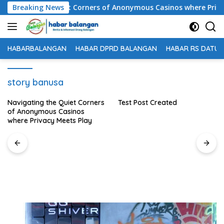
Langsung
ating the Quiet Corners of Anonymous Casinos where Privacy M
Breaking News
ke
konten
HABARBALANGAN
HABAR DPRD BALANGAN
HABAR RS DATU 
story banusa
Test Post Created
Diskop UKM Naker Balangan
Dampingi UMKM Urus
Legalitas Usaha Perseroan
Perorangan