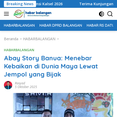
Langsung
ingkat Provinsi Kalsel 2026
Breaking News
Terima Kunjungan Kapolre
ke
konten
HABARBALANGAN
HABAR DPRD BALANGAN
HABAR RS DATU 
Beranda
HABARBALANGAN
HABARBALANGAN
Abay Story Banua: Menebar
Kebaikan di Dunia Maya Lewat
Jempol yang Bijak
Rasyad
5 Oktober 2025