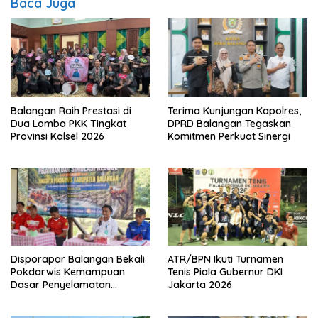
Baca Juga
Balangan Raih Prestasi di
Terima Kunjungan Kapolres,
Dua Lomba PKK Tingkat
DPRD Balangan Tegaskan
Provinsi Kalsel 2026
Komitmen Perkuat Sinergi
Disporapar Balangan Bekali
ATR/BPN Ikuti Turnamen
Pokdarwis Kemampuan
Tenis Piala Gubernur DKI
Dasar Penyelamatan
Jakarta 2026
Wisatawan