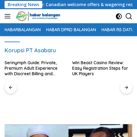
Langsung
ogin bonus guide: Canadian welcome offers & wagering requirem
Breaking News
ke
konten
HABARBALANGAN
HABAR DPRD BALANGAN
HABAR RS DATU 
Korupsi PT Asabaru
Serinymph Guide: Private,
Win Beast Casino Review:
Premium Adult Experience
Easy Registration Steps for
with Discreet Billing and
UK Players
Mobile Access