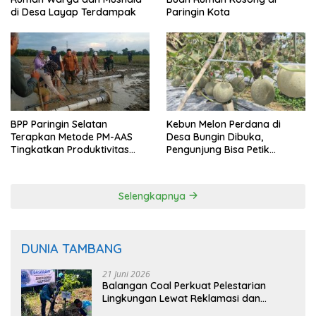
di Desa Layap Terdampak
Paringin Kota
BPP Paringin Selatan
Kebun Melon Perdana di
Terapkan Metode PM-AAS
Desa Bungin Dibuka,
Tingkatkan Produktivitas
Pengunjung Bisa Petik
Padi Balangan
Langsung dari Pohon
Selengkapnya
DUNIA TAMBANG
21 Juni 2026
Balangan Coal Perkuat Pelestarian
Lingkungan Lewat Reklamasi dan
BASARUAN