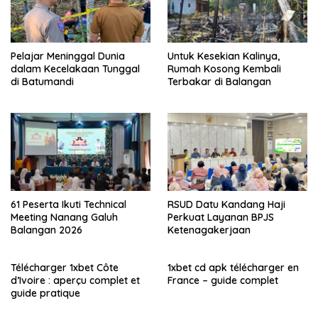
Pelajar Meninggal Dunia
Untuk Kesekian Kalinya,
dalam Kecelakaan Tunggal
Rumah Kosong Kembali
di Batumandi
Terbakar di Balangan
61 Peserta Ikuti Technical
RSUD Datu Kandang Haji
Meeting Nanang Galuh
Perkuat Layanan BPJS
Balangan 2026
Ketenagakerjaan
Télécharger 1xbet Côte
1xbet cd apk télécharger en
d’Ivoire : aperçu complet et
France – guide complet
guide pratique