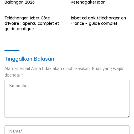
Balangan 2026
Ketenagakerjaan
Télécharger 1xbet Côte
1xbet cd apk télécharger en
d’Ivoire : aperçu complet et
France – guide complet
guide pratique
Tinggalkan Balasan
Alamat email Anda tidak akan dipublikasikan.
Ruas yang wajib
ditandai
*