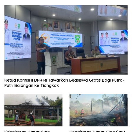
Ketua Komisi II DPR RI Tawarkan Beasiswa Gratis Bagi Putra-
Putri Balangan ke Tiongkok