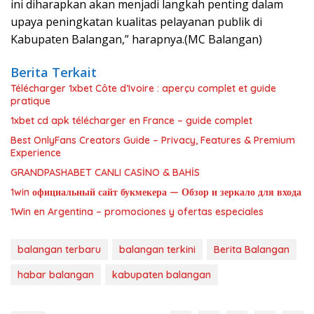
ini diharapkan akan menjadi langkah penting dalam
upaya peningkatan kualitas pelayanan publik di
Kabupaten Balangan,” harapnya.(MC Balangan)
Berita Terkait
Télécharger 1xbet Côte d’Ivoire : aperçu complet et guide
pratique
1xbet cd apk télécharger en France – guide complet
Best OnlyFans Creators Guide – Privacy, Features & Premium
Experience
GRANDPASHABET CANLI CASİNO & BAHİS
1win официальный сайт букмекера — Обзор и зеркало для входа
1Win en Argentina – promociones y ofertas especiales
balangan terbaru
balangan terkini
Berita Balangan
habar balangan
kabupaten balangan