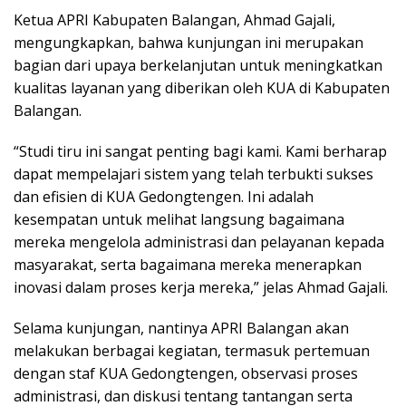
Ketua APRI Kabupaten Balangan, Ahmad Gajali,
mengungkapkan, bahwa kunjungan ini merupakan
bagian dari upaya berkelanjutan untuk meningkatkan
kualitas layanan yang diberikan oleh KUA di Kabupaten
Balangan.
“Studi tiru ini sangat penting bagi kami. Kami berharap
dapat mempelajari sistem yang telah terbukti sukses
dan efisien di KUA Gedongtengen. Ini adalah
kesempatan untuk melihat langsung bagaimana
mereka mengelola administrasi dan pelayanan kepada
masyarakat, serta bagaimana mereka menerapkan
inovasi dalam proses kerja mereka,” jelas Ahmad Gajali.
Selama kunjungan, nantinya APRI Balangan akan
melakukan berbagai kegiatan, termasuk pertemuan
dengan staf KUA Gedongtengen, observasi proses
administrasi, dan diskusi tentang tantangan serta