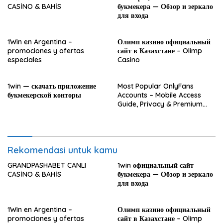
CASİNO & BAHİS
букмекера — Обзор и зеркало
для входа
1Win en Argentina –
Олимп казино официальный
promociones y ofertas
сайт в Казахстане – Olimp
especiales
Casino
1win — скачать приложение
Most Popular OnlyFans
букмекерской конторы
Accounts – Mobile Access
Guide, Privacy & Premium
Experience
Rekomendasi untuk kamu
GRANDPASHABET CANLI
1win официальный сайт
CASİNO & BAHİS
букмекера — Обзор и зеркало
для входа
1Win en Argentina –
Олимп казино официальный
promociones y ofertas
сайт в Казахстане – Olimp