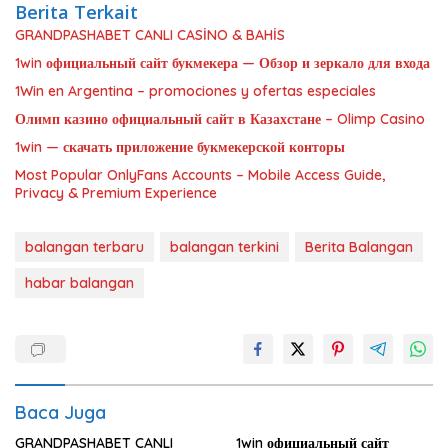
Berita Terkait
GRANDPASHABET CANLI CASİNO & BAHİS
1win официальный сайт букмекера — Обзор и зеркало для входа
1Win en Argentina – promociones y ofertas especiales
Олимп казино официальный сайт в Казахстане – Olimp Casino
1win — скачать приложение букмекерской конторы
Most Popular OnlyFans Accounts – Mobile Access Guide,
Privacy & Premium Experience
balangan terbaru
balangan terkini
Berita Balangan
habar balangan
Baca Juga
GRANDPASHABET CANLI
1win официальный сайт