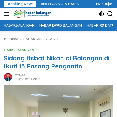
Langsung
ANDPASHABET CANLI CASİNO & BAHİS
Breaking News
1win официальны
ke
konten
HABARBALANGAN
HABAR DPRD BALANGAN
HABAR RS DATU 
Beranda
HABARBALANGAN
HABARBALANGAN
Sidang Itsbat Nikah di Balangan di
Ikuti 13 Pasang Pengantin
Rasyad
9 September 2024