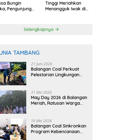
esa Bungin
Tinggi Meriahkan
ka, Pengunjung
Menangguk Iwak di
 Petik Langsung
Musim Kemarau
 Pohon
Selengkapnya
UNIA TAMBANG
21 Juni 2026
Balangan Coal Perkuat
Pelestarian Lingkungan
Lewat Reklamasi dan
BASARUAN
31 Mei 2026
May Day 2026 di Balangan
Meriah, Ratusan Warga
Ikuti Senam dan Jalan
Sehat
10 Mei 2026
Balangan Coal Sinkronkan
Program Kebencanaan
dengan BPBD