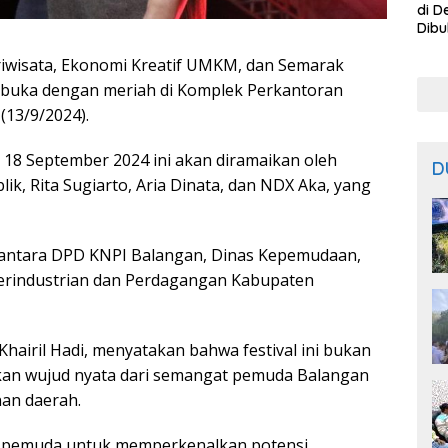
di D
Dibu
Bisa
ariwisata, Ekonomi Kreatif UMKM, dan Semarak
dari
ibuka dengan meriah di Komplek Perkantoran
(13/9/2024).
 18 September 2024 ini akan diramaikan oleh
D
lik, Rita Sugiarto, Aria Dinata, dan NDX Aka, yang
ik antara DPD KNPI Balangan, Dinas Kepemudaan,
 Perindustrian dan Perdagangan Kabupaten
hairil Hadi, menyatakan bahwa festival ini bukan
kan wujud nyata dari semangat pemuda Balangan
an daerah.
ara pemuda untuk memperkenalkan potensi