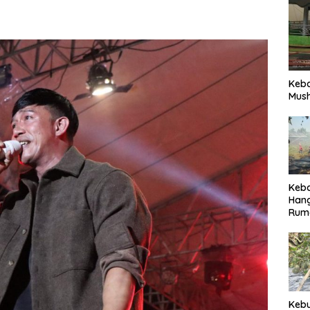
Keb
Mush
Keb
Han
Rum
Pari
Keb