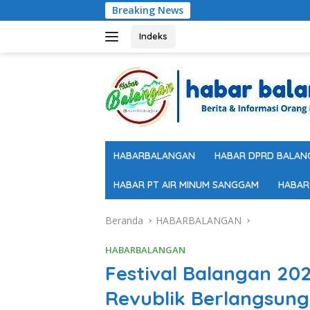
Langsung
Breaking News
ke
konten
Indeks
HABARBALANGAN
HABAR DPRD BALAN
HABAR PT AIR MINUM SANGGAM
HABAR
Beranda
HABARBALANGAN
HABARBALANGAN
Festival Balangan 20
Revublik Berlangsung