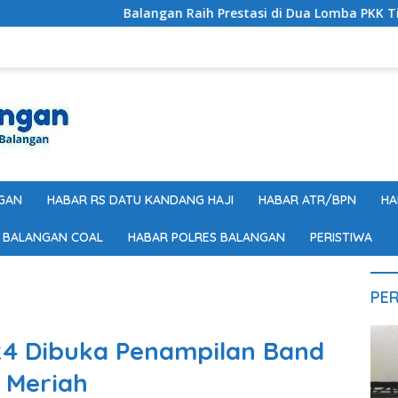
Balangan Raih Prestasi di Dua Lomba PKK Tingkat Provinsi Kalse
GAN
HABAR RS DATU KANDANG HAJI
HABAR ATR/BPN
HA
 BALANGAN COAL
HABAR POLRES BALANGAN
PERISTIWA
PER
24 Dibuka Penampilan Band
 Meriah