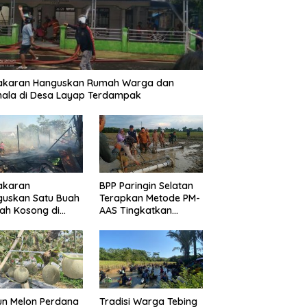
akaran Hanguskan Rumah Warga dan
ala di Desa Layap Terdampak
akaran
BPP Paringin Selatan
guskan Satu Buah
Terapkan Metode PM-
ah Kosong di
AAS Tingkatkan
ngin Kota
Produktivitas Padi
Balangan
un Melon Perdana
Tradisi Warga Tebing