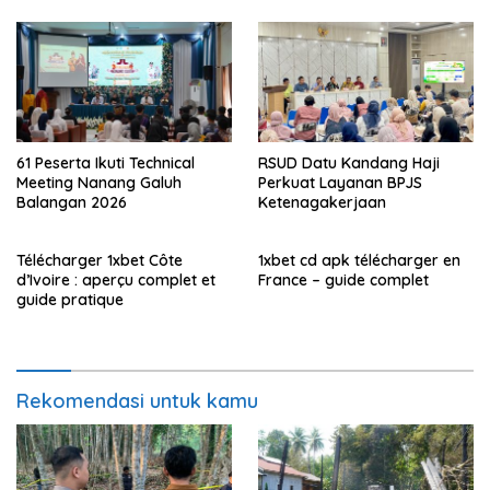
61 Peserta Ikuti Technical
RSUD Datu Kandang Haji
Meeting Nanang Galuh
Perkuat Layanan BPJS
Balangan 2026
Ketenagakerjaan
Télécharger 1xbet Côte
1xbet cd apk télécharger en
d’Ivoire : aperçu complet et
France – guide complet
guide pratique
Rekomendasi untuk kamu