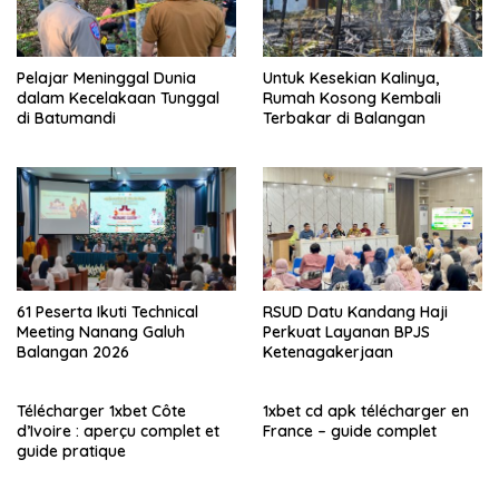
Pelajar Meninggal Dunia
Untuk Kesekian Kalinya,
dalam Kecelakaan Tunggal
Rumah Kosong Kembali
di Batumandi
Terbakar di Balangan
61 Peserta Ikuti Technical
RSUD Datu Kandang Haji
Meeting Nanang Galuh
Perkuat Layanan BPJS
Balangan 2026
Ketenagakerjaan
Télécharger 1xbet Côte
1xbet cd apk télécharger en
d’Ivoire : aperçu complet et
France – guide complet
guide pratique