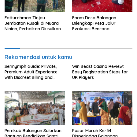
Fatturahman Tinjau
Enam Desa Balangan
Jembatan Rusak di Muara
Dilengkapi Peta Jalur
Ninian, Perbaikan Diusulkan
Evakuasi Bencana
Masuk Anggaran 2027
Rekomendasi untuk kamu
Serinymph Guide: Private,
Win Beast Casino Review:
Premium Adult Experience
Easy Registration Steps for
with Discreet Billing and
UK Players
Mobile Access
Pemkab Balangan Salurkan
Pasar Murah Ke-54
Bantuan Pendidikan Santri
Disperindag Balangan