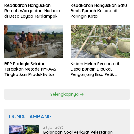
Kebakaran Hanguskan
Kebakaran Hanguskan Satu
Rumah Warga dan Mushala
Buah Rumah Kosong di
di Desa Layap Terdampak
Paringin Kota
BPP Paringin Selatan
Kebun Melon Perdana di
Terapkan Metode PM-AAS
Desa Bungin Dibuka,
Tingkatkan Produktivitas
Pengunjung Bisa Petik
Padi Balangan
Langsung dari Pohon
Selengkapnya
DUNIA TAMBANG
21 Juni 2026
Balangan Coal Perkuat Pelestarian