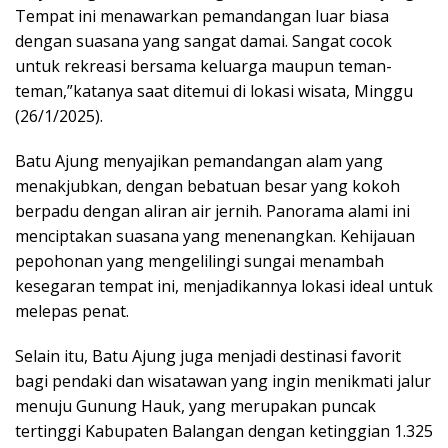
Tempat ini menawarkan pemandangan luar biasa
dengan suasana yang sangat damai. Sangat cocok
untuk rekreasi bersama keluarga maupun teman-
teman,”katanya saat ditemui di lokasi wisata, Minggu
(26/1/2025).
Batu Ajung menyajikan pemandangan alam yang
menakjubkan, dengan bebatuan besar yang kokoh
berpadu dengan aliran air jernih. Panorama alami ini
menciptakan suasana yang menenangkan. Kehijauan
pepohonan yang mengelilingi sungai menambah
kesegaran tempat ini, menjadikannya lokasi ideal untuk
melepas penat.
Selain itu, Batu Ajung juga menjadi destinasi favorit
bagi pendaki dan wisatawan yang ingin menikmati jalur
menuju Gunung Hauk, yang merupakan puncak
tertinggi Kabupaten Balangan dengan ketinggian 1.325