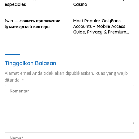
especiales
Casino
1win — скачать приложение
Most Popular OnlyFans
букмекерской конторы
Accounts – Mobile Access
Guide, Privacy & Premium
Experience
Tinggalkan Balasan
Alamat email Anda tidak akan dipublikasikan.
Ruas yang wajib
ditandai
*