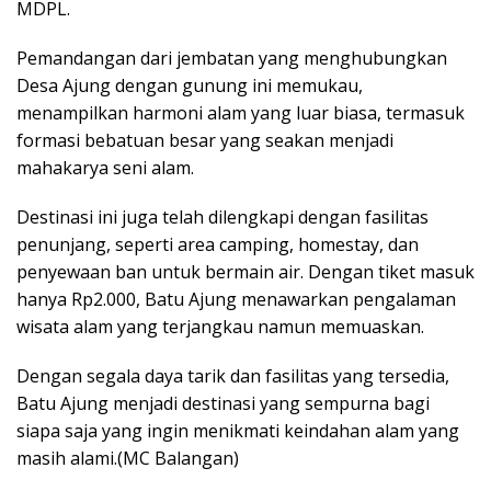
MDPL.
Pemandangan dari jembatan yang menghubungkan
Desa Ajung dengan gunung ini memukau,
menampilkan harmoni alam yang luar biasa, termasuk
formasi bebatuan besar yang seakan menjadi
mahakarya seni alam.
Destinasi ini juga telah dilengkapi dengan fasilitas
penunjang, seperti area camping, homestay, dan
penyewaan ban untuk bermain air. Dengan tiket masuk
hanya Rp2.000, Batu Ajung menawarkan pengalaman
wisata alam yang terjangkau namun memuaskan.
Dengan segala daya tarik dan fasilitas yang tersedia,
Batu Ajung menjadi destinasi yang sempurna bagi
siapa saja yang ingin menikmati keindahan alam yang
masih alami.(MC Balangan)