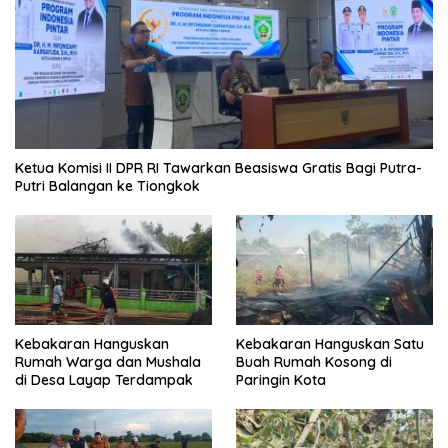
Ketua Komisi II DPR RI Tawarkan Beasiswa Gratis Bagi Putra-
Putri Balangan ke Tiongkok
Kebakaran Hanguskan
Kebakaran Hanguskan Satu
Rumah Warga dan Mushala
Buah Rumah Kosong di
di Desa Layap Terdampak
Paringin Kota