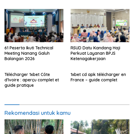
61 Peserta Ikuti Technical
RSUD Datu Kandang Haji
Meeting Nanang Galuh
Perkuat Layanan BPJS
Balangan 2026
Ketenagakerjaan
Télécharger 1xbet Côte
1xbet cd apk télécharger en
d’Ivoire : aperçu complet et
France – guide complet
guide pratique
Rekomendasi untuk kamu