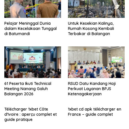
Pelajar Meninggal Dunia
Untuk Kesekian Kalinya,
dalam Kecelakaan Tunggal
Rumah Kosong Kembali
di Batumandi
Terbakar di Balangan
61 Peserta Ikuti Technical
RSUD Datu Kandang Haji
Meeting Nanang Galuh
Perkuat Layanan BPJS
Balangan 2026
Ketenagakerjaan
Télécharger 1xbet Côte
1xbet cd apk télécharger en
d’Ivoire : aperçu complet et
France – guide complet
guide pratique